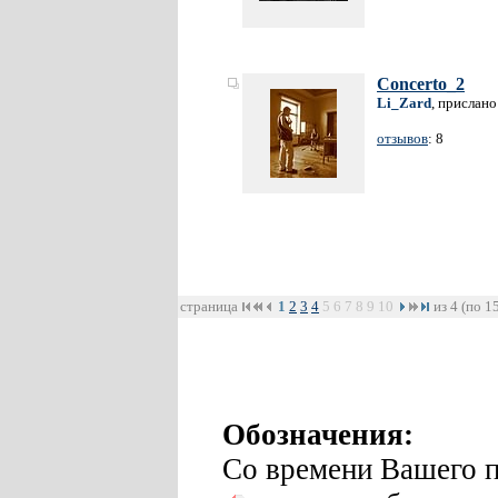
Concerto_2
Li_Zard
, прислано
отзывов
: 8
страница
1
2
3
4
5
6
7
8
9
10
из 4 (по 1
Обозначения:
Со времени Вашего п