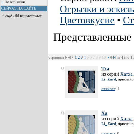
Полезняшки
Огрызки и эскиз
СЕЙЧАС НА САЙТЕ
+ ещё 188 неизвестных
Цветовкусие
•
Ст
Представленные
страница
1
2
3
4
5
6
7
8
9
10
из 4 (по 1
Тха
из серий
Хатха
Li_Zard
, прислано
отзывов
: 1
Ха
из серий
Хатха
Li_Zard
, прислано
отзывов
: 0