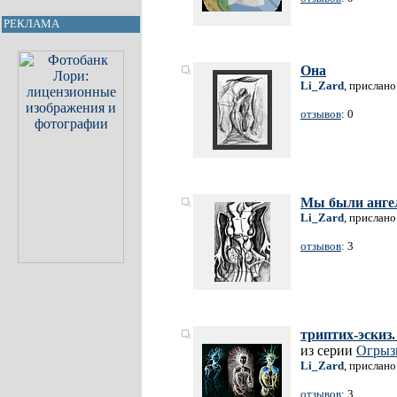
РЕКЛАМА
Она
Li_Zard
, прислано
отзывов
: 0
Мы были ангел
Li_Zard
, прислано
отзывов
: 3
триптих-эскиз
из серии
Огрыз
Li_Zard
, прислано
отзывов
: 3