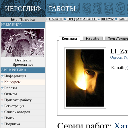
ИЕРОГЛИФ
РАБОТЫ
http://Hiero.Ru
НАЧАЛО
ПРОДАЖА РАБОТ
ФОРУМ
БИБ
ИЗБРАННОЕ
Контакты
На сайте
Темы/Техник
Li_Za
Одесса
,
Ук
Draftrain
Времени нет
E-mail:
АРТ-КРИТИКА
Информация
Конкурсы
Работы
Отзывы
Прислать работу
Регистрация
Список авторов
Поиск
Серии работ:
Ха
Подписка