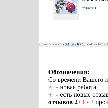
Laria
, прислано 2
отзывов
: 4
страница
1
2
3
4
5
6
7
8
9
10
из 10 (по 
Обозначения:
Со времени Вашего п
- новая работа
- есть новые отзы
отзывов 2+
3
- 2 про