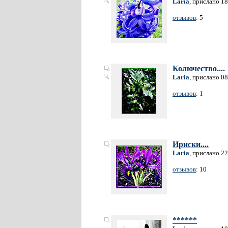
Laria
, прислано 1
отзывов
: 5
Колючество....
Laria
, прислано 0
отзывов
: 1
Ириски....
Laria
, прислано 2
отзывов
: 10
******