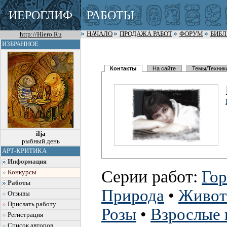
ИЕРОГЛИФ
РАБОТЫ
http://Hiero.Ru
НАЧАЛО
ПРОДАЖА РАБОТ
ФОРУМ
БИБ
ИЗБРАННОЕ
Контакты
На сайте
Темы/Техник
ilja
рыбный день
АРТ-КРИТИКА
Информация
Серии работ:
Гор
Конкурсы
Работы
Природа
•
Живот
Отзывы
Прислать работу
Розы
•
Взрослые 
Регистрация
Список авторов