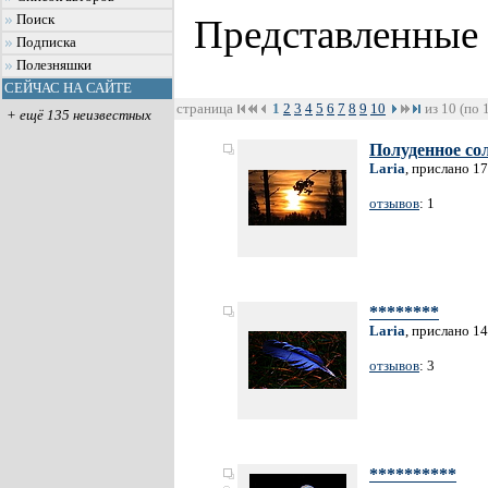
Поиск
Представленные
Подписка
Полезняшки
СЕЙЧАС НА САЙТЕ
страница
1
2
3
4
5
6
7
8
9
10
из 10 (по 
+ ещё 135 неизвестных
Полуденное сол
Laria
, прислано 1
отзывов
: 1
********
Laria
, прислано 1
отзывов
: 3
**********