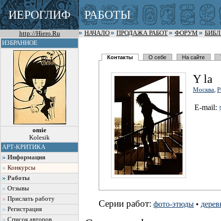
ИЕРОГЛИФ
РАБОТЫ
http://Hiero.Ru
НАЧАЛО
ПРОДАЖА РАБОТ
ФОРУМ
БИБ
ИЗБРАННОЕ
Контакты
О себе
На сайте
Y la
Москва
,
Р
E-mail:
omie
Kolesik
АРТ-КРИТИКА
Информация
Конкурсы
Работы
Отзывы
Прислать работу
Серии работ:
фото-этюды
•
дерев
Регистрация
Список авторов