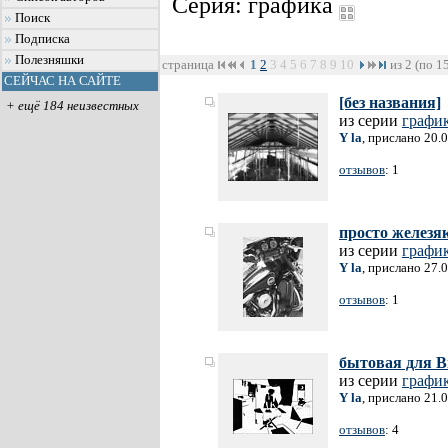
Серия: графика
Поиск
Подписка
Полезняшки
страница
1
2
3
4
5
6
7
8
9
10
из 2 (по 1
СЕЙЧАС НА САЙТЕ
[без названия]
+ ещё 184 неизвестных
из серии
графи
Y la
, прислано 20.
отзывов
: 1
просто железя
из серии
графи
Y la
, прислано 27.
отзывов
: 1
бытовая для В
из серии
графи
Y la
, прислано 21.
отзывов
: 4