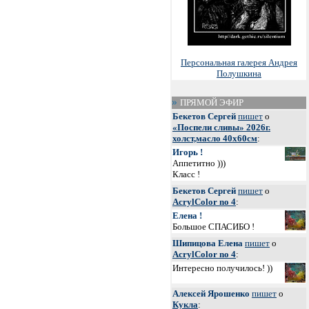
Персональная галерея Андрея
Полушкина
ПРЯМОЙ ЭФИР
Бекетов Сергей
пишет
о
«Поспели сливы» 2026г.
холст,масло 40х60см
:
Игорь !
Аппетитно )))
Класс !
Бекетов Сергей
пишет
о
AcrylColor no 4
:
Елена !
Большое СПАСИБО !
Шипицова Елена
пишет
о
AcrylColor no 4
:
Интересно получилось! ))
Алексей Ярошенко
пишет
о
Кукла
: