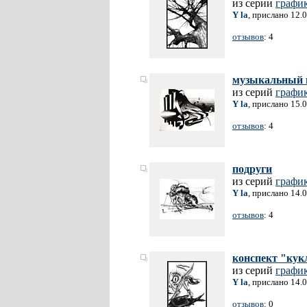
из серии
графи
Y la
, прислано 12.
отзывов
: 4
музыкальный 
из серий
графи
Y la
, прислано 15.
отзывов
: 4
подруги
из серий
графи
Y la
, прислано 14.
отзывов
: 4
конспект "кук
из серий
графи
Y la
, прислано 14.
отзывов
: 0