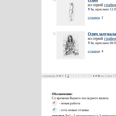
Олич
из серий
графи
Y la
, прислано 12.
отзывов
: 2
Олич задумала
из серий
графи
Y la
, прислано 06.
отзывов
: 4
страница
1
2
3
4
5
6
7
8
9
10
из 2 (по 1
Обозначения:
Со времени Вашего последнего визита
- новая работа
- есть новые отзывы
отзывов 2+
3
- 2 прочитанных и 3 непрочи