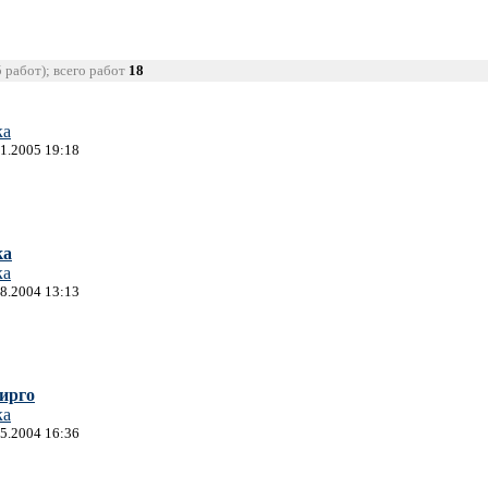
5 работ); всего работ
18
ка
01.2005 19:18
ка
ка
08.2004 13:13
ирго
ка
05.2004 16:36