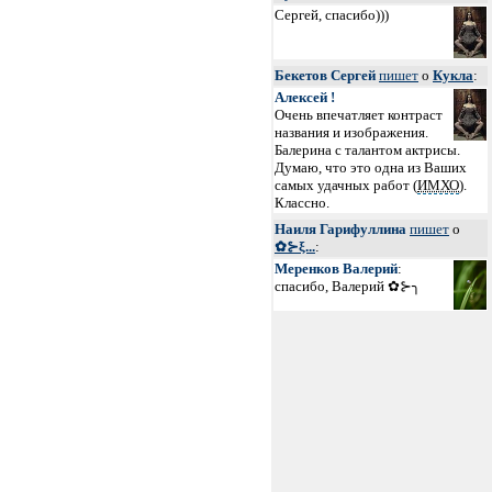
Сергей, спасибо)))
Бекетов Сергей
пишет
о
Кукла
:
Алексей !
Очень впечатляет контраст
названия и изображения.
Балерина с талантом актрисы.
Думаю, что это одна из Ваших
самых удачных работ (
ИМХО
).
Классно.
Наиля Гарифуллина
пишет
о
✿⊱ξ...
:
Меренков Валерий
:
спасибо, Валерий ✿⊱╮