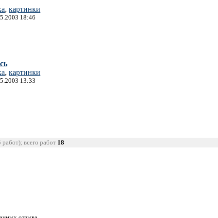
ка
,
картинки
05.2003 18:46
сь
ка
,
картинки
05.2003 13:33
5 работ); всего работ
18
танных отзыва