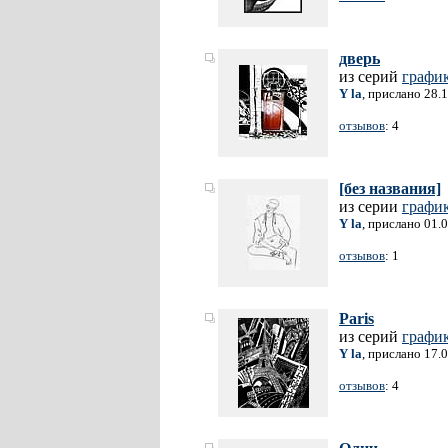
дверь
из серий
графи
Y la
, прислано 28.
отзывов
: 4
[без названия]
из серии
графи
Y la
, прислано 01.
отзывов
: 1
Paris
из серий
графи
Y la
, прислано 17.
отзывов
: 4