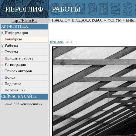
ИЕРОГЛИФ
РАБОТЫ
http://Hiero.Ru
НАЧАЛО
ПРОДАЖА РАБОТ
ФОРУМ
БИБ
АРТ-КРИТИКА
Информация
Конкурсы
20.01.2005
, 19:18
Работы
Отзывы
Прислать работу
Регистрация
Список авторов
Поиск
Подписка
Полезняшки
СЕЙЧАС НА САЙТЕ
+ ещё 125 неизвестных