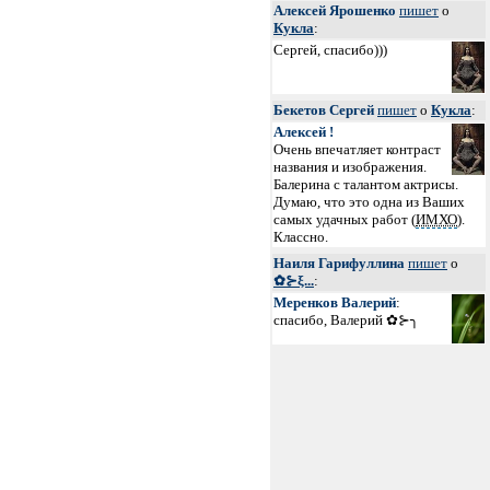
Алексей Ярошенко
пишет
о
Кукла
:
Сергей, спасибо)))
Бекетов Сергей
пишет
о
Кукла
:
Алексей !
Очень впечатляет контраст
названия и изображения.
Балерина с талантом актрисы.
Думаю, что это одна из Ваших
самых удачных работ (
ИМХО
).
Классно.
Наиля Гарифуллина
пишет
о
✿⊱ξ...
:
Меренков Валерий
:
спасибо, Валерий ✿⊱╮