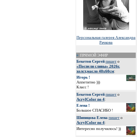
Персональная галерея Александра
Рачкова
ПРЯМОЙ ЭФИР
Бекетов Сергей
пишет
о
«Поспели сливы» 2026г.
холст,масло 40х60см
:
Игорь !
Аппетитно )))
Класс !
Бекетов Сергей
пишет
о
AcrylColor no 4
:
Елена !
Большое СПАСИБО !
Шипицова Елена
пишет
о
AcrylColor no 4
:
Интересно получилось! ))