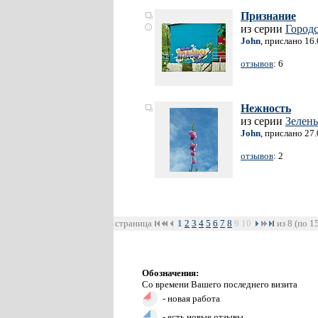
Признание
из серии
Городс
John
, прислано 16
отзывов
: 6
Нежность
из серии
Зелень
John
, прислано 27
отзывов
: 2
страница
1
2
3
4
5
6
7
8
9
10
из 8 (по 1
Обозначения:
Со времени Вашего последнего визита
- новая работа
- есть новые отзывы