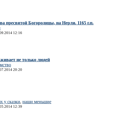
а пресвятой Богородицы, на Нерли. 1165 г.п.
ы
.09.2014 12:16
аживает не только людей
омство
.07.2014 20:20
ях у сказки
,
наши меньшие
.05.2014 12:39