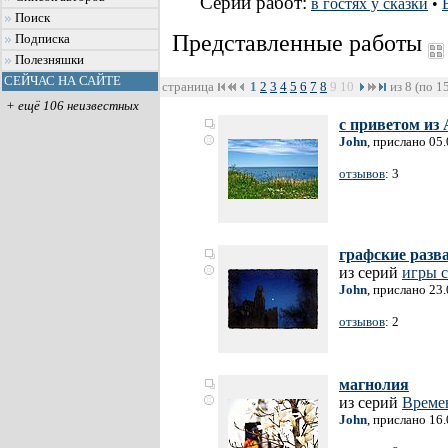
Серии работ:
в гостях у сказки
•
Поиск
Представленные работы
Подписка
Полезняшки
СЕЙЧАС НА САЙТЕ
страница
1
2
3
4
5
6
7
8
9
10
из 8 (по 1
+ ещё 106 неизвестных
с приветом из
John
, прислано 05
отзывов
: 3
графские раз
из серий
игры с
John
, прислано 23
отзывов
: 2
магнолия
из серий
Време
John
, прислано 16