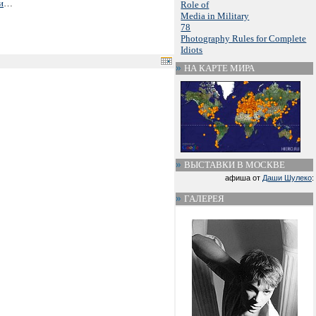
и
…
Role of
Media in Military
78
Photography Rules for Complete
Idiots
НА КАРТЕ МИРА
ВЫСТАВКИ В МОСКВЕ
афиша от
Даши Шулеко
:
ГАЛЕРЕЯ