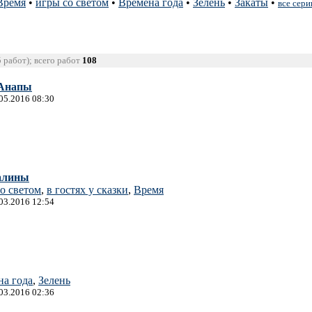
Время
•
игры со светом
•
Времена года
•
Зелень
•
Закаты
•
все сери
5 работ); всего работ
108
 Анапы
.05.2016 08:30
валины
о светом
,
в гостях у сказки
,
Время
.03.2016 12:54
на года
,
Зелень
.03.2016 02:36