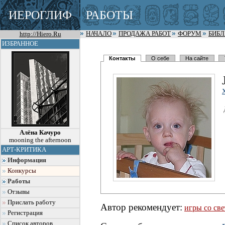
ИЕРОГЛИФ
РАБОТЫ
http://Hiero.Ru
НАЧАЛО
ПРОДАЖА РАБОТ
ФОРУМ
БИБ
ИЗБРАННОЕ
Контакты
О себе
На сайте
Алёна Качуро
mooning the afternoon
АРТ-КРИТИКА
Информация
Конкурсы
Работы
Отзывы
Прислать работу
Автор рекомендует:
игры со св
Регистрация
Список авторов