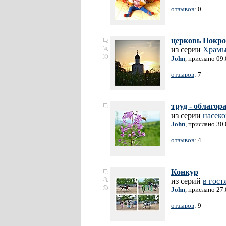
отзывов
: 0
церковь Покров
из серии
Храм
John
, прислано 09
отзывов
: 7
труд - облагор
из серии
насек
John
, прислано 30
отзывов
: 4
Конкур
из серий
в гост
John
, прислано 27
отзывов
: 9