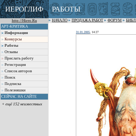
ИЕРОГЛИФ
РАБОТЫ
http://Hiero.Ru
НАЧАЛО
ПРОДАЖА РАБОТ
ФОРУМ
БИБ
АРТ-КРИТИКА
31.01.2005
, 14:27
Информация
Конкурсы
Работы
Отзывы
Прислать работу
Регистрация
Список авторов
Поиск
Подписка
Полезняшки
СЕЙЧАС НА САЙТЕ
+ ещё 152 неизвестных