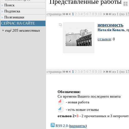
Представленные работы
Поиск
Подписка
страница
1
2
3
4
5
6
7
8
9
10
из 1 (по 1
Полезняшки
СЕЙЧАС НА САЙТЕ
невесомость
Наталія Коваль
, 
+ ещё 205 неизвестных
отзывов
: 0
страница
1
2
3
4
5
6
7
8
9
10
из 1 (по 1
Обозначения:
Со времени Вашего последнего визита
- новая работа
- есть новые отзывы
отзывов 2+
3
- 2 прочитанных и 3 непрочи
RSS 2.0
(
варианты
)