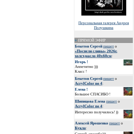
Персональная галерея Андрея
Полушкина
ПРЯМОЙ ЭФИР
Бекетов Сергей
пишет
о
«Поспели сливы» 2026г.
холст,масло 40х60см
:
Игорь !
Аппетитно )))
Класс !
Бекетов Сергей
пишет
о
AcrylColor no 4
:
Елена !
Большое СПАСИБО !
Шипицова Елена
пишет
о
AcrylColor no 4
:
Интересно получилось! ))
Алексей Ярошенко
пишет
о
Кукла
:
Сергей, спасибо)))