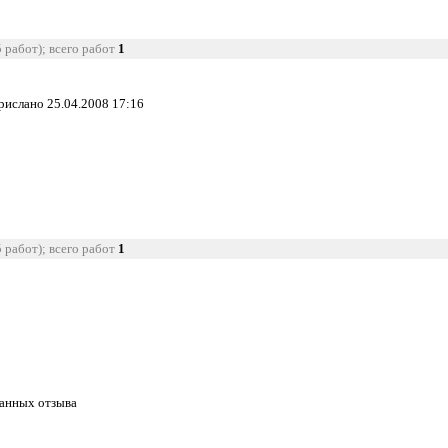
5 работ); всего работ
1
прислано 25.04.2008 17:16
5 работ); всего работ
1
танных отзыва