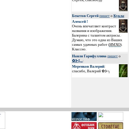
Бекетов Сергей
пишет
о
Кукла
:
Алексей !
Очень впечатляет контраст
названия и изображения.
Балерина с талантом актрисы.
Думаю, что это одна из Ваших
самых удачных работ (
ИМХО
).
Классно.
Наиля Гарифуллина
пишет
о
✿⊱ξ...
:
Меренков Валерий
:
спасибо, Валерий ✿⊱╮