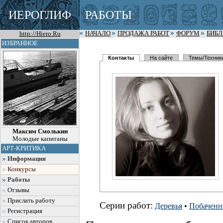
ИЕРОГЛИФ
РАБОТЫ
http://Hiero.Ru
НАЧАЛО
ПРОДАЖА РАБОТ
ФОРУМ
БИБ
ИЗБРАННОЕ
Контакты
На сайте
Темы/Техник
Максим Смолькин
Молодые капитаны
АРТ-КРИТИКА
Информация
Конкурсы
Работы
Отзывы
Прислать работу
Серии работ:
Деревья
•
Побачення
Регистрация
Список авторов