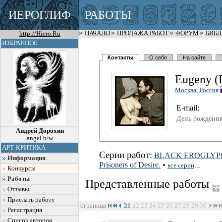
ИЕРОГЛИФ
РАБОТЫ
http://Hiero.Ru
НАЧАЛО
ПРОДАЖА РАБОТ
ФОРУМ
БИБ
ИЗБРАННОЕ
Контакты
О себе
На сайте
Eugeny (
Москва
,
Россия
E-mail:
День рождения
Андрей Дорохин
angel b/w
АРТ-КРИТИКА
Серии работ:
BLACK EROGLYP
Информация
Prisoners of Desire.
•
все серии
…
Конкурсы
Работы
Представленные работы
Отзывы
Прислать работу
страница
21
22
23
24
25
26
27
28
29
30
Регистрация
Список авторов