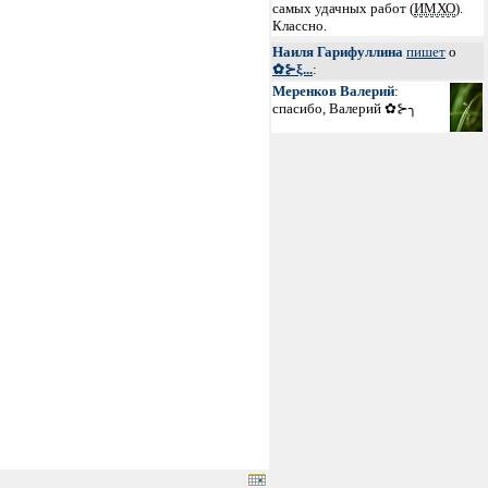
самых удачных работ (
ИМХО
).
Классно.
Наиля Гарифуллина
пишет
о
✿⊱ξ...
:
Меренков Валерий
:
спасибо, Валерий ✿⊱╮