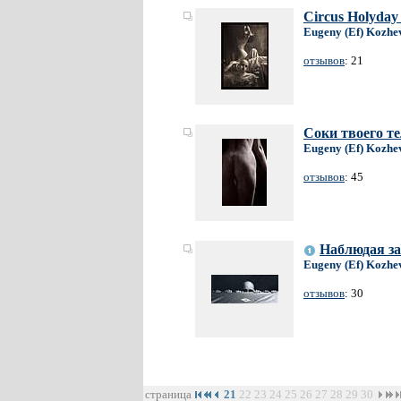
Circus Holyday 
Eugeny (Ef) Kozhe
отзывов
: 21
Соки твоего тел
Eugeny (Ef) Kozhe
отзывов
: 45
Наблюдая за
Eugeny (Ef) Kozhe
отзывов
: 30
страница
21
22
23
24
25
26
27
28
29
30