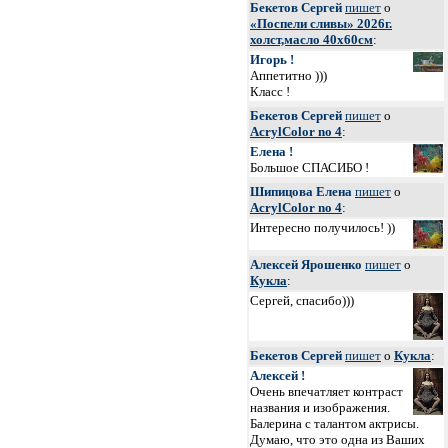
Бекетов Сергей
пишет
о
«Поспели сливы» 2026г.
холст,масло 40х60см
:
Игорь !
Аппетитно )))
Класс !
Бекетов Сергей
пишет
о
AcrylColor no 4
:
Елена !
Большое СПАСИБО !
Шипицова Елена
пишет
о
AcrylColor no 4
:
Интересно получилось! ))
Алексей Ярошенко
пишет
о
Кукла
:
Сергей, спасибо)))
Бекетов Сергей
пишет
о
Кукла
:
Алексей !
Очень впечатляет контраст
названия и изображения.
Балерина с талантом актрисы.
Думаю, что это одна из Ваших