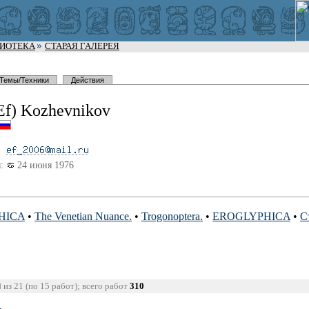
ЛИОТЕКА
СТАРАЯ ГАЛЕРЕЯ
Темы/Техники
Действия
Ef) Kozhevnikov
:
24 июня 1976
HICA
•
The Venetian Nuance.
•
Trogonoptera.
•
EROGLYPHICA
•
С
из 21 (по 15 работ); всего работ
310