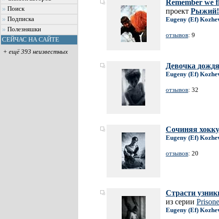
Remember we fly
Поиск
проект
Рыжий!
Подписка
Eugeny (Ef) Kozhe
Полезняшки
отзывов
: 9
СЕЙЧАС НА САЙТЕ
+ ещё 393 неизвестных
Девочка дождя
Eugeny (Ef) Kozhe
отзывов
: 32
Сочиняя хокку 
Eugeny (Ef) Kozhe
отзывов
: 20
Страсти узники
из серии
Prisone
Eugeny (Ef) Kozhe