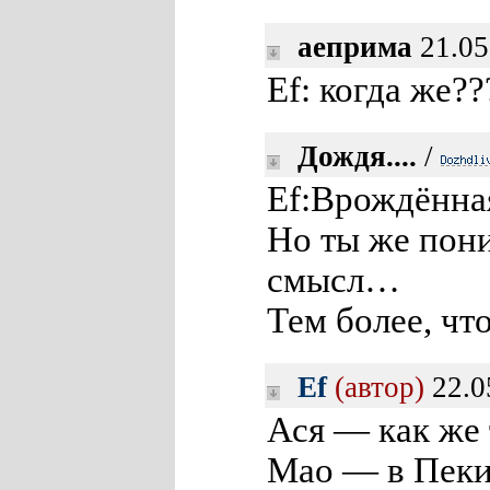
аеприма
21.05
Ef: когда же??
Дождя....
/
Ef:Врождённа
Но ты же пони
смысл…
Тем более, чт
Ef
(автор)
22.0
Ася — как же 
Мао — в Пекин