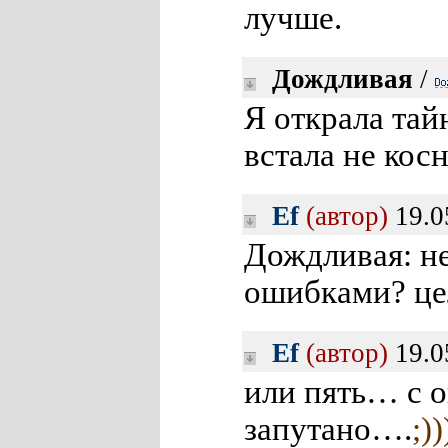
лучше.
Дождливая
/
Я открала тай
встала не ко
Ef
(автор)
19.0
Дождливая: н
ошибками? ц
Ef
(автор)
19.0
или пять… с о
запутано….
;))