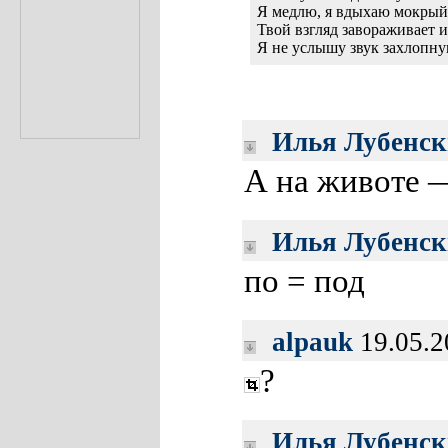
Я медлю, я вдыхаю мокрый в
Твой взгляд завораживает и
Я не услышу звук захлопну
Илья Лубенс
А на животе —
Илья Лубенс
по = под
alpauk
19.05.2
?
Илья Лубенс