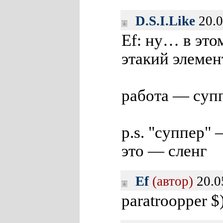
D.S.I.Like
20.0
Ef: ну… в эт
этакий элемен
работа — супп
p.s. "суппер" 
это — сленг
Ef
(автор)
20.0
paratroopper $)