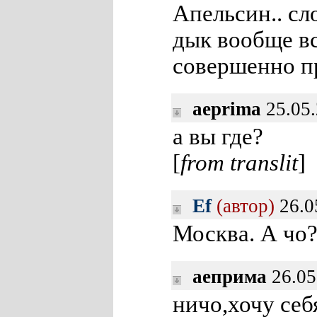
Апельсин.. 
дык вообще вс
совершенно пр
aeprima
25.05.
а вы где?
[
from translit
]
Ef
(автор)
26.0
Москва. А чо
аеприма
26.05
ничо,хочу себ