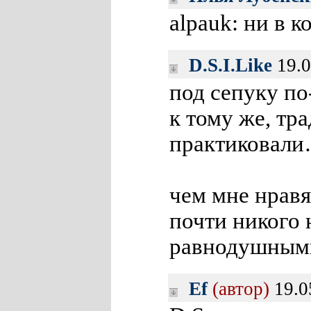
alpauk: ни в к
D.S.I.Like
19.0
под сепуку п
к тому же, тр
практиковали
чем мне нравя
почти никого 
равнодушны
Ef
(автор)
19.0