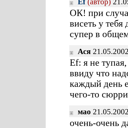
Ef
(автор)
21.0
ОК! при случа
висеть у тебя 
супер в общ
Ася
21.05.2002
Ef: я не тупая
ввиду что над
каждый день е
чего-то сюрр
мао
21.05.2002
очень-очень д