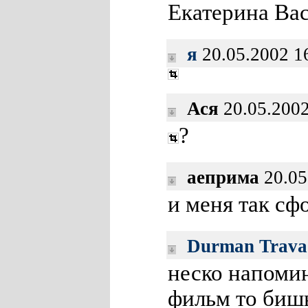
Екатерина Вас
я
20.05.2002 1
Ася
20.05.2002
?
аеприма
20.05
и меня так сф
Durman Trava
неско напоми
фильм то бишь