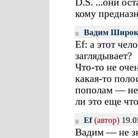
D.S. ...они о
кому предназ
Вадим Широк
Ef: а этот че
заглядывает?
Что-то не оче
какая-то поло
пополам — не
ли это еще что
Ef
(автор)
19.0
Вадим — не з