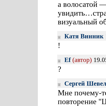
а волосатой —
увидить…стра
визуальный о
Катя Винник
!
Ef
(автор)
19.0
?
Сергей Шевел
Мне почему-то
повторение "Ц