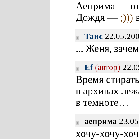
Аеприма — от
Дождя —
;)))
в
Таис
22.05.200
... Женя, заче
Ef
(автор)
22.0
Время стират
в архивах ле
в темноте…
аеприма
23.05
хочу-хочу-хо