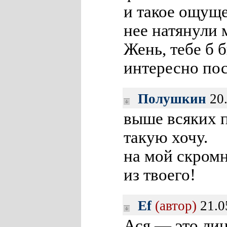
и такое ощуще
нее натянули
Жень, тебе б 
интересно пос
Полушкин
20.
выше всяких п
такую хочу.
на мой скро
из твоего!
Ef
(автор)
21.0
Ася — это лиц