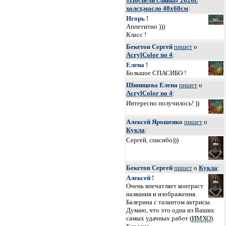
«Поспели сливы» 2026г.
холст,масло 40х60см
:
Игорь !
Аппетитно )))
Класс !
Бекетов Сергей
пишет
о
AcrylColor no 4
:
Елена !
Большое СПАСИБО !
Шипицова Елена
пишет
о
AcrylColor no 4
:
Интересно получилось! ))
Алексей Ярошенко
пишет
о
Кукла
:
Сергей, спасибо)))
Бекетов Сергей
пишет
о
Кукла
:
Алексей !
Очень впечатляет контраст
названия и изображения.
Балерина с талантом актрисы.
Думаю, что это одна из Ваших
самых удачных работ (
ИМХО
).