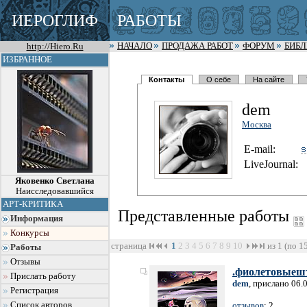
ИЕРОГЛИФ
РАБОТЫ
http://Hiero.Ru
НАЧАЛО
ПРОДАЖА РАБОТ
ФОРУМ
БИБ
ИЗБРАННОЕ
Контакты
О себе
На сайте
dem
Москва
E-mail:
LiveJournal:
Яковенко Светлана
Наисследовавшийся
АРТ-КРИТИКА
Представленные работы
Информация
Конкурсы
страница
1
2
3
4
5
6
7
8
9
10
из 1 (по 1
Работы
Отзывы
.фиолетовыеш
Прислать работу
dem
, прислано 06.
Регистрация
Список авторов
отзывов
: 2