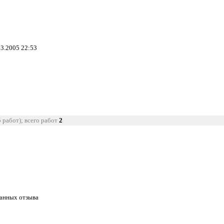
03.2005 22:53
5 работ); всего работ
2
танных отзыва