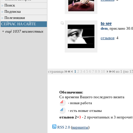
Поиск
Подписка
Полезняшки
to see
СЕЙЧАС НА САЙТЕ
dem
, прислано 30.
+ ещё 1037 неизвестных
отзывов
: 4
страница
1
2
3
4
5
6
7
8
9
10
из 1 (по 1
Обозначения:
Со времени Вашего последнего визита
- новая работа
- есть новые отзывы
отзывов 2+
3
- 2 прочитанных и 3 непрочи
RSS 2.0
(
варианты
)