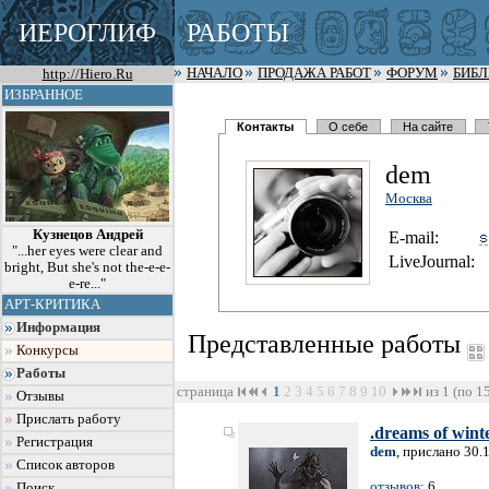
ИЕРОГЛИФ
РАБОТЫ
http://Hiero.Ru
НАЧАЛО
ПРОДАЖА РАБОТ
ФОРУМ
БИБ
ИЗБРАННОЕ
Контакты
О себе
На сайте
dem
Москва
Кузнецов Андрей
E-mail:
"...her eyes were clear and
LiveJournal:
bright, But she's not the-e-e-
e-re..."
АРТ-КРИТИКА
Информация
Представленные работы
Конкурсы
Работы
страница
1
2
3
4
5
6
7
8
9
10
из 1 (по 1
Отзывы
Прислать работу
.dreams of wint
Регистрация
dem
, прислано 30.
Список авторов
отзывов
: 6
Поиск