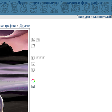
[
вход для пользователей
]
ая графика
»
Другое