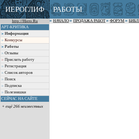
ИЕРОГЛИФ
РАБОТЫ
http://Hiero.Ru
НАЧАЛО
ПРОДАЖА РАБОТ
ФОРУМ
БИБ
АРТ-КРИТИКА
Информация
Конкурсы
Работы
Отзывы
Прислать работу
Регистрация
Список авторов
Поиск
Подписка
Полезняшки
СЕЙЧАС НА САЙТЕ
+ ещё 266 неизвестных