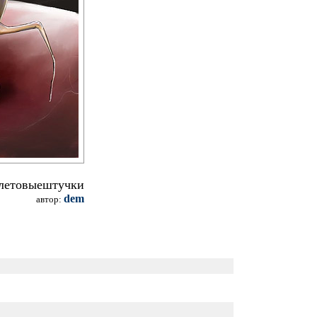
летовыештучки
dem
автор: