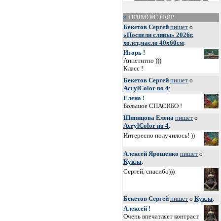
ПРЯМОЙ ЭФИР
Бекетов Сергей
пишет
о
«Поспели сливы» 2026г.
холст,масло 40х60см
:
Игорь !
Аппетитно )))
Класс !
Бекетов Сергей
пишет
о
AcrylColor no 4
:
Елена !
Большое СПАСИБО !
Шипицова Елена
пишет
о
AcrylColor no 4
:
Интересно получилось! ))
Алексей Ярошенко
пишет
о
Кукла
:
Сергей, спасибо)))
Бекетов Сергей
пишет
о
Кукла
:
Алексей !
Очень впечатляет контраст