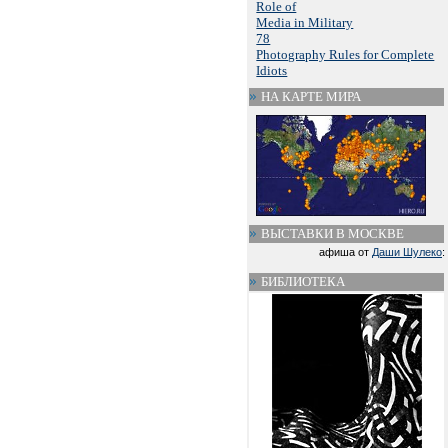
Role of
Media in Military
78
Photography Rules for Complete
Idiots
НА КАРТЕ МИРА
ВЫСТАВКИ В МОСКВЕ
афиша от
Даши Шулеко
:
БИБЛИОТЕКА