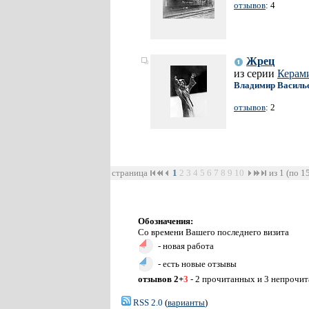
отзывов
: 4
Жрец
из серии
Керам
Владимир Василь
отзывов
: 2
страница
1
2
3
4
5
6
7
8
9
10
из 1 (по 1
Обозначения:
Со времени Вашего последнего визита
- новая работа
- есть новые отзывы
отзывов 2+
3
- 2 прочитанных и 3 непрочи
RSS 2.0
(
варианты
)