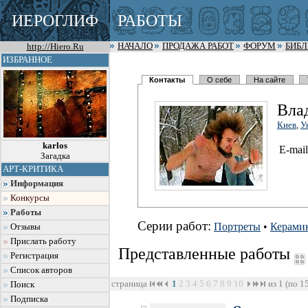
ИЕРОГЛИФ
РАБОТЫ
http://Hiero.Ru
НАЧАЛО
ПРОДАЖА РАБОТ
ФОРУМ
БИБ
ИЗБРАННОЕ
Контакты
О себе
На сайте
Вла
Киев
,
У
karlos
E-mail
Загадка
АРТ-КРИТИКА
Информация
Конкурсы
Работы
Серии работ:
Портреты
•
Керами
Отзывы
Прислать работу
Представленные работы
Регистрация
Список авторов
страница
1
2
3
4
5
6
7
8
9
10
из 1 (по 1
Поиск
Подписка