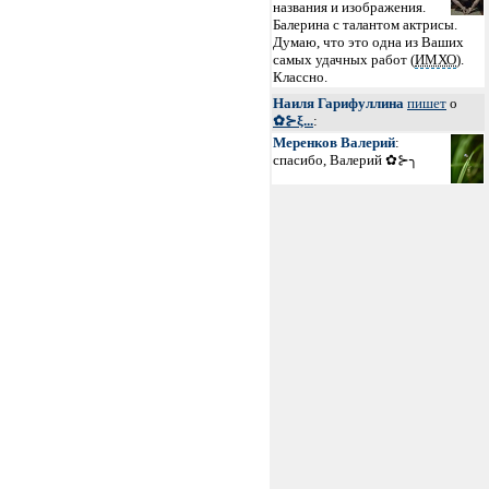
названия и изображения.
Балерина с талантом актрисы.
Думаю, что это одна из Ваших
самых удачных работ (
ИМХО
).
Классно.
Наиля Гарифуллина
пишет
о
✿⊱ξ...
:
Меренков Валерий
:
спасибо, Валерий ✿⊱╮