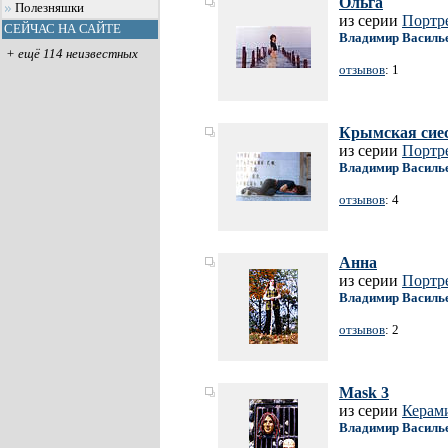
Ольга
Полезняшки
из серии
Портр
СЕЙЧАС НА САЙТЕ
Владимир Василь
+ ещё 114 неизвестных
отзывов
: 1
Крымская сие
из серии
Портр
Владимир Василь
отзывов
: 4
Анна
из серии
Портр
Владимир Василь
отзывов
: 2
Mask 3
из серии
Керам
Владимир Василь