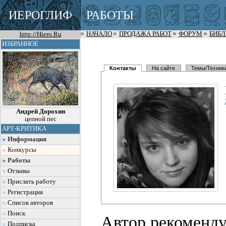
ИЕРОГЛИФ
РАБОТЫ
http://Hiero.Ru
НАЧАЛО
ПРОДАЖА РАБОТ
ФОРУМ
БИБ
ИЗБРАННОЕ
Контакты
На сайте
Темы/Техник
Андрей Дорохин
цепной пес
АРТ-КРИТИКА
Информация
Конкурсы
Работы
Отзывы
Прислать работу
Регистрация
Список авторов
Поиск
Автор рекоменду
Подписка