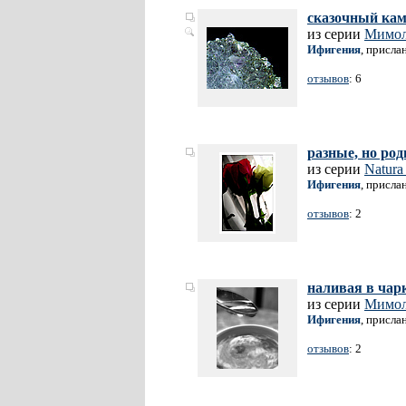
сказочный кам
из серии
Мимол
Ифигения
, присла
отзывов
: 6
разные, но ро
из серии
Natura
Ифигения
, присла
отзывов
: 2
наливая в чарк
из серии
Мимол
Ифигения
, присла
отзывов
: 2