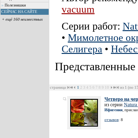
Полезняшки
vacuum
СЕЙЧАС НА САЙТЕ
+ ещё 160 неизвестных
Серии работ:
Nat
•
Мимолетное о
Селигера
•
Небес
Представленные
страница
1
2
3
4
5
6
7
8
9
10
из 1 (по 1
Четверо на че
из серии
Natura
Ифигения
, присла
отзывов
: 8