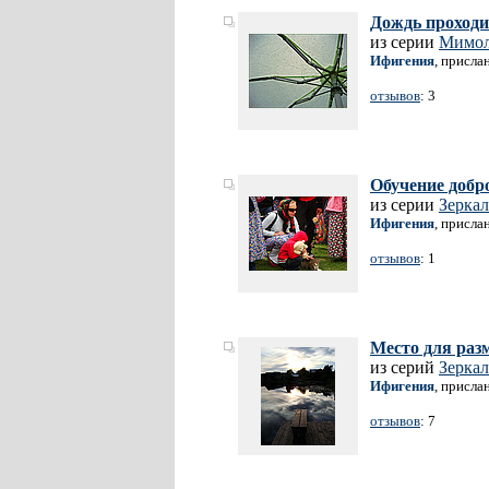
Дождь проходи
из серии
Мимол
Ифигения
, присла
отзывов
: 3
Обучение добр
из серии
Зеркал
Ифигения
, присла
отзывов
: 1
Место для ра
из серий
Зеркал
Ифигения
, присла
отзывов
: 7