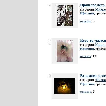
Прошлое лето
из серии
Мимол
Ифигения
, присла
отзывов
: 5
Кого-то украс
из серии
Natura
Ифигения
, присла
отзывов
: 13
Вспомнив о зи
из серии
Мимол
Ифигения
, присла
отзывов
: 2