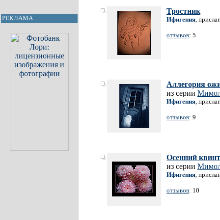
Тростник
РЕКЛАМА
Ифигения
, присла
отзывов
: 5
Аллегория ож
из серии
Мимол
Ифигения
, присла
отзывов
: 9
Осенний квинт
из серии
Мимол
Ифигения
, присла
отзывов
: 10