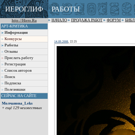
ИЕРОГЛИФ
РАБОТЫ
http://Hiero.Ru
НАЧАЛО
ПРОДАЖА РАБОТ
ФОРУМ
БИБ
АРТ-КРИТИКА
Информация
Конкурсы
14.09.2008
, 22:25
Работы
Отзывы
Прислать работу
Регистрация
Список авторов
Поиск
Подписка
Полезняшки
СЕЙЧАС НА САЙТЕ
Молчанова_Leks
+ ещё 129 неизвестных