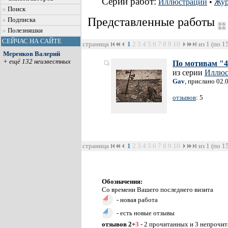
Серии работ:
Иллюстрации
•
Жур
Поиск
Представленные работы
Подписка
Полезняшки
СЕЙЧАС НА САЙТЕ
страница
1
2
3
4
5
6
7
8
9
10
из 1 (по 1
Меренков Валерий
+ ещё 132 неизвестных
По мотивам "4
из серии
Иллюс
Gav
, прислано 02.
отзывов
: 5
страница
1
2
3
4
5
6
7
8
9
10
из 1 (по 1
Обозначения:
Со времени Вашего последнего визита
- новая работа
- есть новые отзывы
отзывов 2+
3
- 2 прочитанных и 3 непрочи