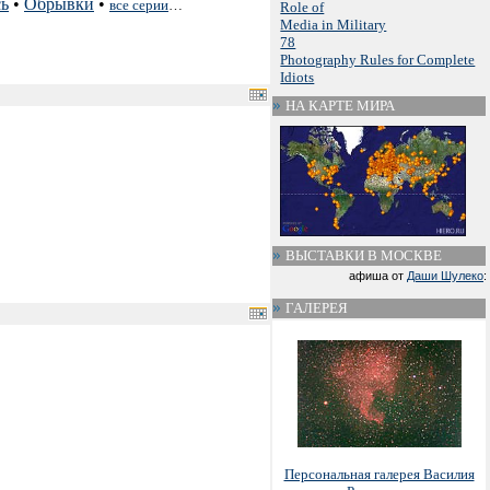
ь
•
Обрывки
•
все серии
…
Role of
Media in Military
78
Photography Rules for Complete
Idiots
НА КАРТЕ МИРА
ВЫСТАВКИ В МОСКВЕ
афиша от
Даши Шулеко
:
ГАЛЕРЕЯ
Персональная галерея Василия