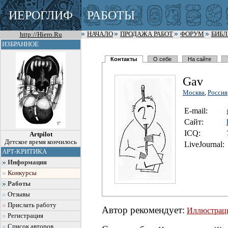
ИЕРОГЛИФ
РАБОТЫ
http://Hiero.Ru
НАЧАЛО
ПРОДАЖА РАБОТ
ФОРУМ
БИБ
ИЗБРАННОЕ
Контакты
О себе
На сайте
Gav
Москва
,
Россия
E-mail:
Сайт:
I
C
Q:
Artpilot
Детское время кончилось
LiveJournal:
АРТ-КРИТИКА
Информация
Конкурсы
Работы
Отзывы
Прислать работу
Автор рекомендует:
Иллюстрац
Регистрация
Список авторов