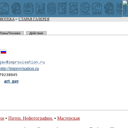
ЛИОТЕКА
СТАРАЯ ГАЛЕРЕЯ
Темы/Техники
Действия
http://imp
rovisation
.ru
79238045
art_gav
ии
•
Питер. Нефотографии.
•
Мастерская