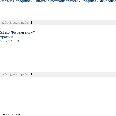
нальная графика
•
Опыты с фотоаппаратом
•
Графика
•
Живопис
5 работ); всего работ
1
51 по Фаренгейту"
трации
07.2007 15:03
5 работ); всего работ
1
танных отзыва