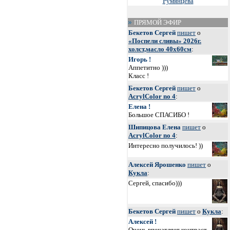
Румянцева
ПРЯМОЙ ЭФИР
Бекетов Сергей
пишет
о
«Поспели сливы» 2026г.
холст,масло 40х60см
:
Игорь !
Аппетитно )))
Класс !
Бекетов Сергей
пишет
о
AcrylColor no 4
:
Елена !
Большое СПАСИБО !
Шипицова Елена
пишет
о
AcrylColor no 4
:
Интересно получилось! ))
Алексей Ярошенко
пишет
о
Кукла
:
Сергей, спасибо)))
Бекетов Сергей
пишет
о
Кукла
:
Алексей !
Очень впечатляет контраст