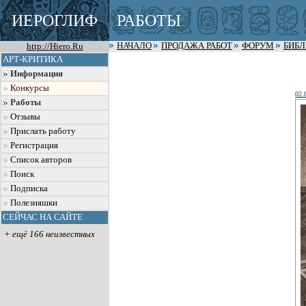
ИЕРОГЛИФ
РАБОТЫ
http://Hiero.Ru
НАЧАЛО
ПРОДАЖА РАБОТ
ФОРУМ
БИБ
АРТ-КРИТИКА
Информация
Конкурсы
02.
Работы
Отзывы
Прислать работу
Регистрация
Список авторов
Поиск
Подписка
Полезняшки
СЕЙЧАС НА САЙТЕ
+ ещё 166 неизвестных