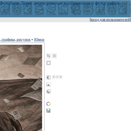
[
вход для пользователей
]
 графика, рисунок
»
Юмор