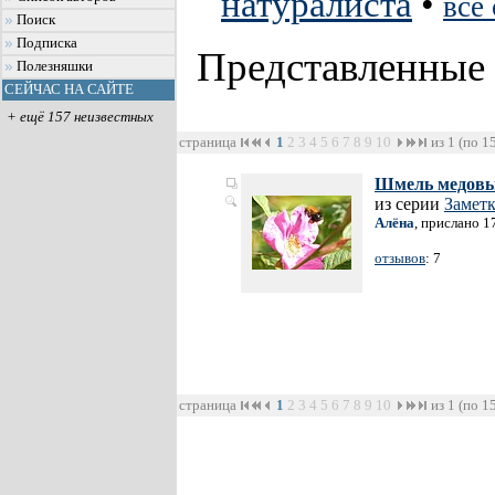
натуралиста
•
все
Поиск
Подписка
Представленные
Полезняшки
СЕЙЧАС НА САЙТЕ
+ ещё 157 неизвестных
страница
1
2
3
4
5
6
7
8
9
10
из 1 (по 1
Шмель медов
из серии
Заметк
Алёна
, прислано 1
отзывов
: 7
страница
1
2
3
4
5
6
7
8
9
10
из 1 (по 1