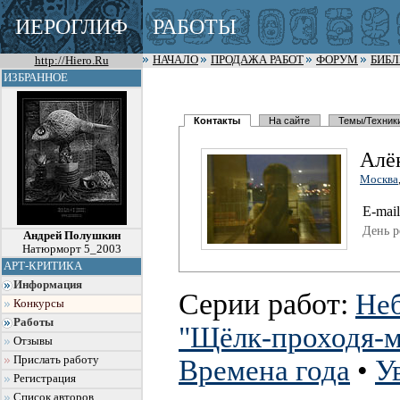
ИЕРОГЛИФ
РАБОТЫ
http://Hiero.Ru
НАЧАЛО
ПРОДАЖА РАБОТ
ФОРУМ
БИБ
ИЗБРАННОЕ
Контакты
На сайте
Темы/Техник
Алё
Москва
E-mail
День р
Андрей Полушкин
Натюрморт 5_2003
АРТ-КРИТИКА
Информация
Серии работ:
Неб
Конкурсы
Работы
"Щёлк-проходя-
Отзывы
Прислать работу
Времена года
•
У
Регистрация
Список авторов