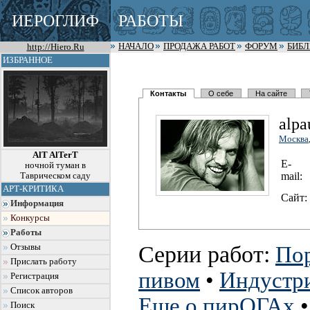
ИЕРОГЛИФ
РАБОТЫ
http://Hiero.Ru
НАЧАЛО
ПРОДАЖА РАБОТ
ФОРУМ
БИБ
ИЗБРАННОЕ
Контакты
О себе
На сайте
alpa
Москва
AlT AlTerT
E-
ночной туман в
mail:
Таврическом саду
АРТ-КРИТИКА
Сайт:
Информация
Конкурсы
Работы
Серии работ:
Отзывы
Пор
Прислать работу
пивом
•
Индустр
Регистрация
Список авторов
Еще о пирОГАх
Поиск