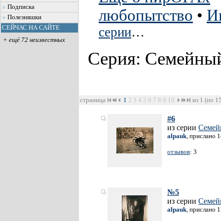
Подписка
любопытство
•
И
Полезняшки
СЕЙЧАС НА САЙТЕ
серии
…
+ ещё 72 неизвестных
Серия: Семейны
страница
1
2
3
4
5
6
7
8
9
10
из 1 (по 1
#6
из серии
Семей
alpauk
, прислано 
отзывов
: 3
№5
из серии
Семей
alpauk
, прислано 