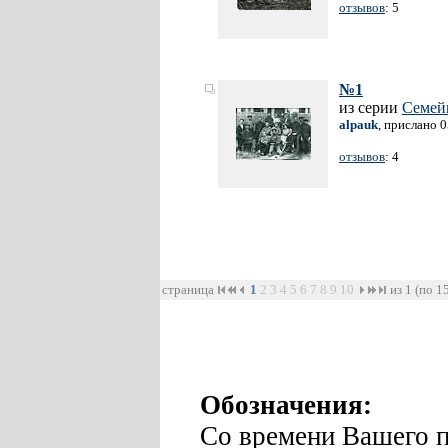
отзывов
: 5
№1
из серии
Семей
alpauk
, прислано 
отзывов
: 4
страница
1
2
3
4
5
6
7
8
9
10
из 1 (по 1
Обозначения:
Со времени Вашего п