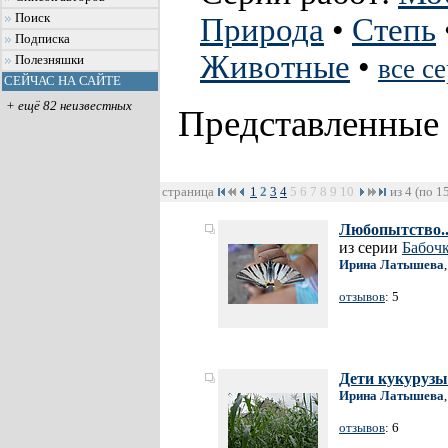
Поиск
Природа
•
Степь
Подписка
Животные
•
Полезняшки
все с
СЕЙЧАС НА САЙТЕ
+ ещё 82 неизвестных
Представленные
страница
1
2
3
4
5
6
7
8
9
10
из 4 (по 1
Любопытство..
из серии
Бабоч
Ирина Латышева
отзывов
: 5
Дети кукурузы.
Ирина Латышева
отзывов
: 6