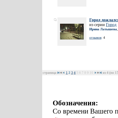
Город дождалс
из серии
Город
Ирина Латышева
отзывов
: 4
страница
1
2
3
4
5
6
7
8
9
10
из 4 (по 1
Обозначения:
Со времени Вашего п