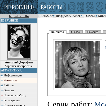
ИЕРОГЛИФ
РАБОТЫ
http://Hiero.Ru
НАЧАЛО
ПРОДАЖА РАБОТ
ФОРУМ
БИБ
ИЗБРАННОЕ
Контакты
О себе
На сайте
Анатолий Дорофеев
Хорошее настроение.
АРТ-КРИТИКА
Информация
Конкурсы
Работы
Отзывы
Прислать работу
Регистрация
Серии работ:
Мос
Список авторов