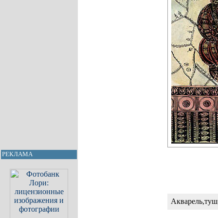
РЕКЛАМА
Акварель,туш