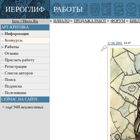
ИЕРОГЛИФ
РАБОТЫ
http://Hiero.Ru
НАЧАЛО
ПРОДАЖА РАБОТ
ФОРУМ
БИБ
АРТ-КРИТИКА
Информация
Конкурсы
17.06.2003
, 10:47
Работы
Отзывы
Прислать работу
Регистрация
Список авторов
Поиск
Подписка
Полезняшки
СЕЙЧАС НА САЙТЕ
+ ещё 948 неизвестных