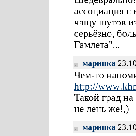
ассоциация с
чащу шутов из
серьёзно, бол
Гамлета"...
маринка
23.10
Чем-то напом
http://www
.kh
Такой град на
не лень же!,)
маринка
23.10