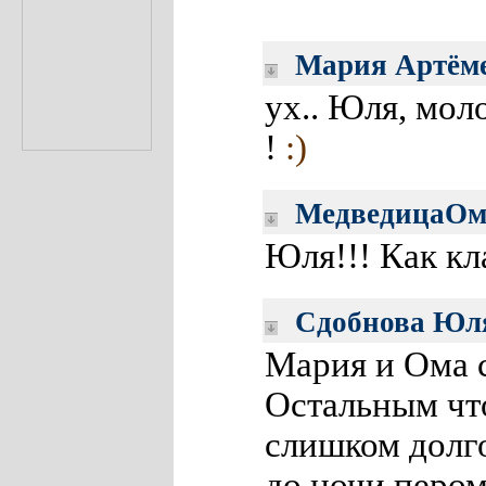
Мария Артём
ух.. Юля, мол
!
:)
МедведицаОм
Юля!!! Как кла
Сдобнова Юл
Мария и Ома 
Остальным что
слишком долго
до ночи пером