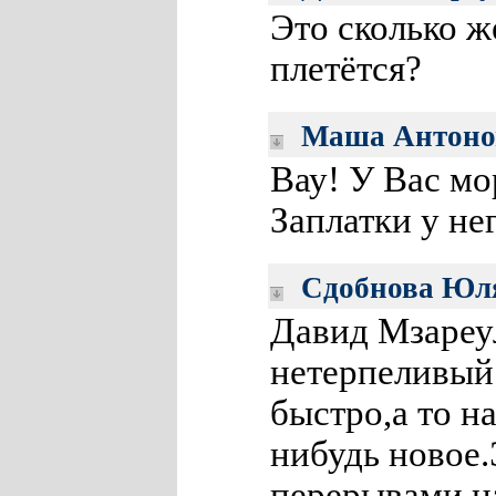
Это сколько ж
плетётся?
Маша Антоно
Вау! У Вас мо
Заплатки у не
Сдобнова Юл
Давид Мзареул
нетерпеливый 
быстро,а то на
нибудь новое.
перерывами н