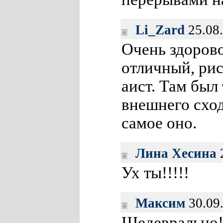
Li_Zard
25.08.
Очень здоров
отличный, ри
аист. Там был
внешнего схо
самое оно.
Лина Хесина
2
Ух ты!!!!!
Максим
30.09
Шедеврально!!