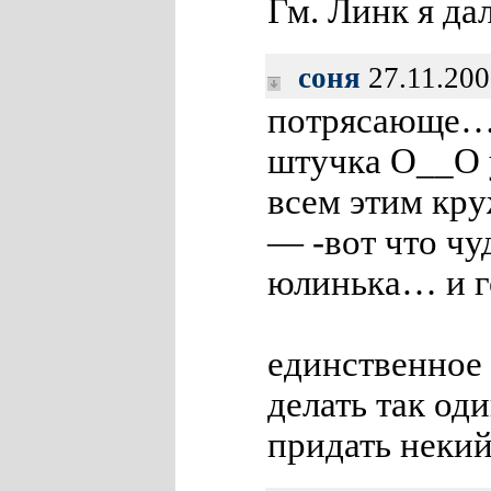
Гм. Линк я дал
соня
27.11.200
потрясающе….
штучка О__О 
всем этим кру
— -вот что чу
юлинька… и г
единственное 
делать так од
придать неки