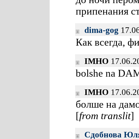
припенания ст
dima-gog
17.06
Как всегда, ф
IMHO
17.06.2
bolshe na DA
IMHO
17.06.2
болше на дам
[
from translit
]
Сдобнова Юл