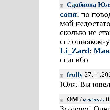
Сдобнова Юл
соня
: по пов
мой недостато
сколько не ст
сплошняком-у
Li_Zard
:
Мак
спасибо
frolly
27.11.20
Юля, Вы ювел
ОМ
/
0
Здорово! Очен