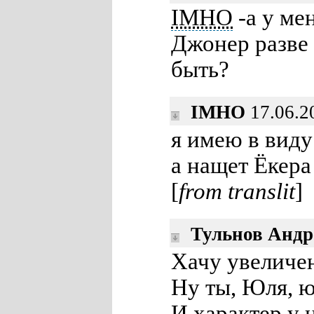
IMHO
-а у ме
Джонер разве 
быть?
IMHO
17.06.2
я имею в виду
а нащет Ёкера
[
from translit
]
Тульнов Андр
Хачу увеличе
Ну ты, Юля, 
И характер у 