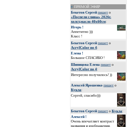
ПРЯМОЙ ЭФИР
Бекетов Сергей
пишет
о
«Поспели сливы» 2026г.
холст,масло 40х60см
:
Игорь !
Аппетитно )))
Класс !
Бекетов Сергей
пишет
о
AcrylColor no 4
:
Елена !
Большое СПАСИБО !
Шипицова Елена
пишет
о
AcrylColor no 4
:
Интересно получилось! ))
Алексей Ярошенко
пишет
о
Кукла
:
Сергей, спасибо)))
Бекетов Сергей
пишет
о
Кукла
:
Алексей !
Очень впечатляет контраст
названия и изображения.