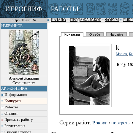
ИЕРОГЛИФ
РАБОТЫ
http://Hiero.Ru
НАЧАЛО
ПРОДАЖА РАБОТ
ФОРУМ
БИБ
ИЗБРАННОЕ
Контакты
О себе
На сайте
k
Минск
,
Бе
I
C
Q:
19
Алексей Жижица
Сезон закрыт
АРТ-КРИТИКА
Информация
Конкурсы
Работы
Отзывы
Прислать работу
Серии работ:
Вокруг
•
портреты
Регистрация
Список авторов