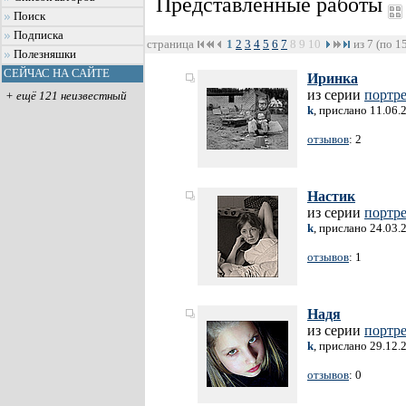
Представленные работы
Поиск
Подписка
страница
1
2
3
4
5
6
7
8
9
10
из 7 (по 1
Полезняшки
СЕЙЧАС НА САЙТЕ
Иринка
из серии
портр
+ ещё 121 неизвестный
k
, прислано 11.06.
отзывов
: 2
Настик
из серии
портр
k
, прислано 24.03.
отзывов
: 1
Надя
из серии
портр
k
, прислано 29.12.
отзывов
: 0