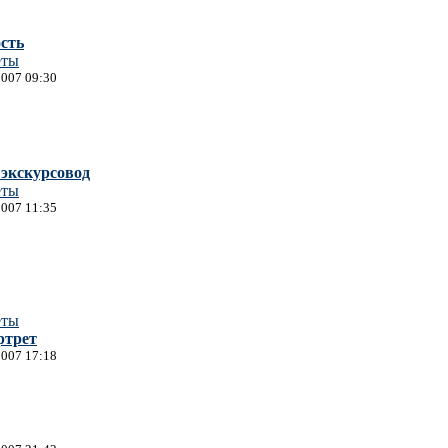
сть
еты
2007 09:30
экскурсовод
еты
2007 11:35
еты
ртрет
2007 17:18