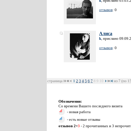
k
, прислано 05.03.
отзывов
: 0
Алиса
k
, прислано 09.09.
отзывов
: 0
страница
1
2
3
4
5
6
7
8
9
10
из 7 (по 1
Обозначения:
Со времени Вашего последнего визита
- новая работа
- есть новые отзывы
отзывов 2+
3
- 2 прочитанных и 3 непрочи