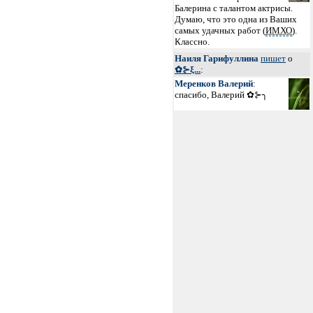
Балерина с талантом актрисы.
Думаю, что это одна из Ваших
самых удачных работ (
ИМХО
).
Классно.
Наиля Гарифуллина
пишет
о
✿⊱ξ...
:
Меренков Валерий
:
спасибо, Валерий ✿⊱╮