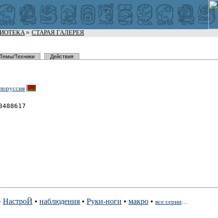
ЛИОТЕКА
СТАРАЯ ГАЛЕРЕЯ
Темы/Техники
Действия
лоруссия
8488617
•
НастроЙ
•
наблюдения
•
Руки-ноги
•
макро
•
все серии
…