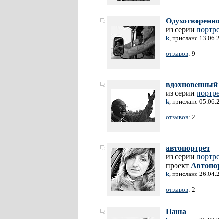
Одухотворенно
из серии
портр
k
, прислано 13.06.
отзывов
: 9
вдохновенный 
из серии
портр
k
, прислано 05.06.
отзывов
: 2
автопортрет
из серии
портр
проект
Автопо
k
, прислано 26.04.
отзывов
: 2
Паша