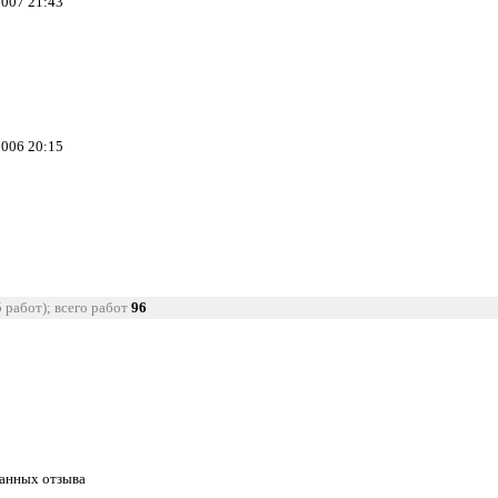
2007 21:43
2006 20:15
5 работ); всего работ
96
танных отзыва