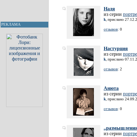
Надя
из серии
портр
k
, прислано 27.12.
РЕКЛАМА
отзывов
: 0
Настурция
из серии
портр
k
, прислано 07.11.
отзывов
: 2
Анюта
из серии
портр
k
, прислано 24.09.
отзывов
: 0
..размышления
из серии
портр