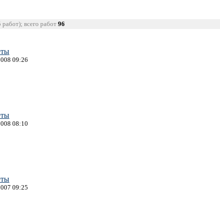
5 работ); всего работ
96
еты
2008 09:26
еты
2008 08:10
еты
2007 09:25