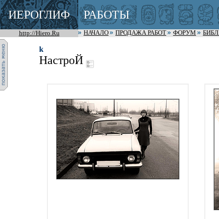
ИЕРОГЛИФ
РАБОТЫ
http://Hiero.Ru
НАЧАЛО
ПРОДАЖА РАБОТ
ФОРУМ
БИБ
k
НастроЙ