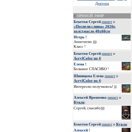
Дектора
ПРЯМОЙ ЭФИР
Бекетов Сергей
пишет
о
«Поспели сливы» 2026г.
холст,масло 40х60см
:
Игорь !
Аппетитно )))
Класс !
Бекетов Сергей
пишет
о
AcrylColor no 4
:
Елена !
Большое СПАСИБО !
Шипицова Елена
пишет
о
AcrylColor no 4
:
Интересно получилось! ))
Алексей Ярошенко
пишет
о
Кукла
:
Сергей, спасибо)))
Бекетов Сергей
пишет
о
Кукла
:
Алексей !