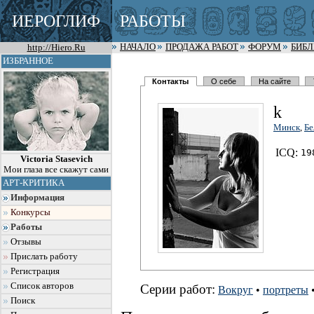
ИЕРОГЛИФ
РАБОТЫ
http://Hiero.Ru
НАЧАЛО
ПРОДАЖА РАБОТ
ФОРУМ
БИБ
ИЗБРАННОЕ
Контакты
О себе
На сайте
k
Минск
,
Бе
I
C
Q:
19
Victoria Stasevich
Мои глаза все скажут сами
АРТ-КРИТИКА
Информация
Конкурсы
Работы
Отзывы
Прислать работу
Регистрация
Список авторов
Серии работ:
Вокруг
•
портреты
Поиск