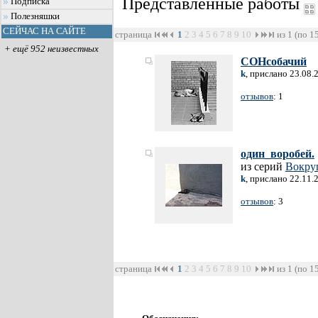
Представленные работы
Подписка
Полезняшки
СЕЙЧАС НА САЙТЕ
страница
1
2
3
4
5
6
7
8
9
10
из 1 (по 1
+ ещё 952 неизвестных
СОНсобачий
k
, прислано 23.08.
отзывов
: 1
один_воробей.
из серий
Вокру
k
, прислано 22.11.
отзывов
: 3
страница
1
2
3
4
5
6
7
8
9
10
из 1 (по 1