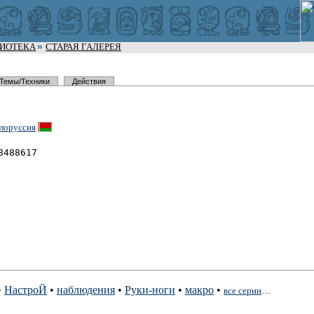
ЛИОТЕКА
СТАРАЯ ГАЛЕРЕЯ
Темы/Техники
Действия
лоруссия
8488617
•
НастроЙ
•
наблюдения
•
Руки-ноги
•
макро
•
все серии
…