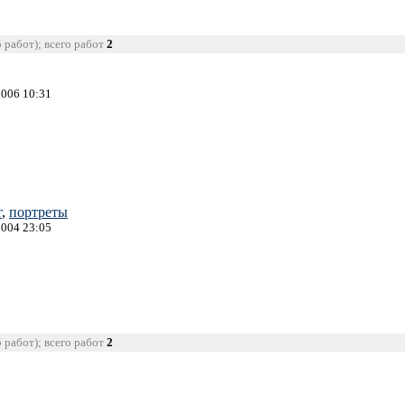
5 работ); всего работ
2
2006 10:31
г
,
портреты
2004 23:05
5 работ); всего работ
2