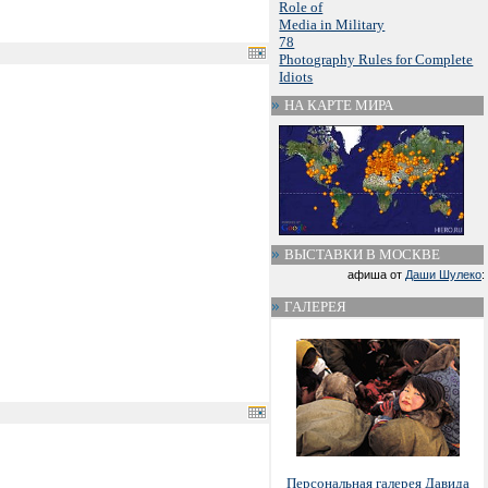
Role of
Media in Military
78
Photography Rules for Complete
Idiots
НА КАРТЕ МИРА
ВЫСТАВКИ В МОСКВЕ
афиша от
Даши Шулеко
:
ГАЛЕРЕЯ
Персональная галерея Давида