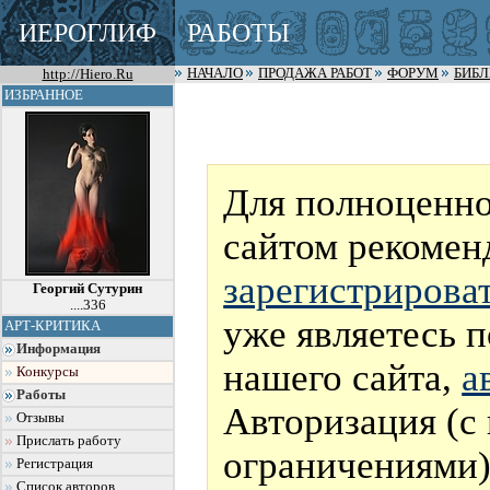
ИЕРОГЛИФ
РАБОТЫ
http://Hiero.Ru
НАЧАЛО
ПРОДАЖА РАБОТ
ФОРУМ
БИБ
ИЗБРАННОЕ
Для полноценно
сайтом рекомен
зарегистрирова
Георгий Сутурин
....336
уже являетесь 
АРТ-КРИТИКА
Информация
нашего сайта,
а
Конкурсы
Работы
Авторизация (с
Отзывы
Прислать работу
ограничениями)
Регистрация
Список авторов