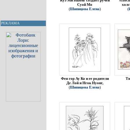
Куэ Ми Ныонг создает ручей
«Посп
Суой Мо
холс
(
Шипицова Елена
)
(
РЕКЛАМА
Фея гор Ау Ко и ее родители
Ти
Де Лой и Нгок Нуонг,
(
Шипицова Елена
)