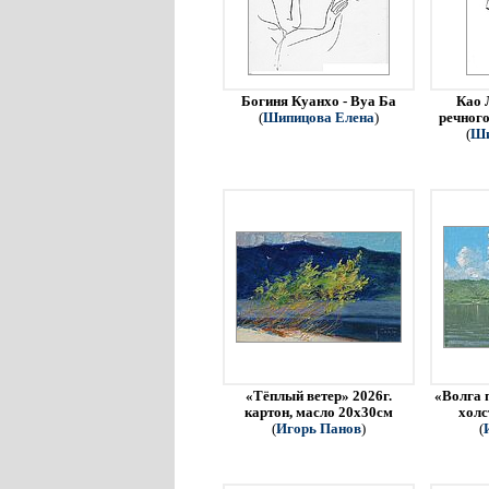
Богиня Куанхо - Вуа Ба
Као 
(
Шипицова Елена
)
речного
(
Ши
«Тёплый ветер» 2026г.
«Волга 
картон, масло 20х30см
холс
(
Игорь Панов
)
(