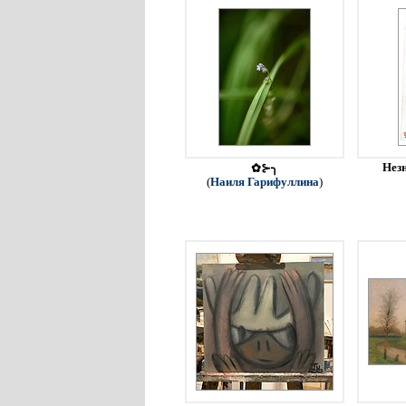
Незн
✿⊱╮
(
Наиля Гарифуллина
)