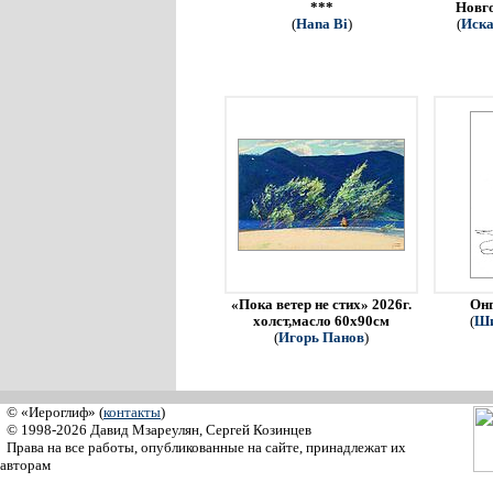
***
Новго
(
Hana Bi
)
(
Иска
«Пока ветер не стих» 2026г.
Онг
холст,масло 60х90см
(
Ши
(
Игорь Панов
)
© «Иероглиф» (
контакты
)
© 1998-2026 Давид Мзареулян, Сергей Козинцев
Права на все работы, опубликованные на сайте, принадлежат их
авторам