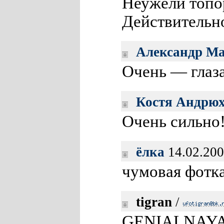
Неужели топо
Действительно
Александр Ма
Очень — глаза
Костя Андрю
Очень сильно
ёлка
14.02.200
чумовая фотка
tigran
/
GENIALNAYA 