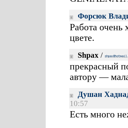
Форсюк Влад
Работа очень 
цвете.
Shpax
/
прекрасный п
автору — мал
Душaн Xaднaд
10:57
Есть много не