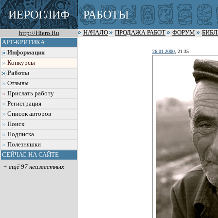
ИЕРОГЛИФ
РАБОТЫ
http://Hiero.Ru
НАЧАЛО
ПРОДАЖА РАБОТ
ФОРУМ
БИБ
АРТ-КРИТИКА
26.01.2000
, 21:35
Информация
Конкурсы
Работы
Отзывы
Прислать работу
Регистрация
Список авторов
Поиск
Подписка
Полезняшки
СЕЙЧАС НА САЙТЕ
+ ещё 97 неизвестных