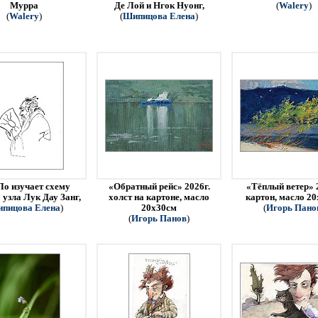
Мурра
Де Лой и Нгок Нуонг,
(
Walery
)
(
Walery
)
(
Шипицова Елена
)
Ло изучает схему
«Обратный рейс» 2026г.
«Тёплый ветер» 
 узла Лук Дау Занг,
холст на картоне, масло
картон, масло 2
пицова Елена
)
20х30см
(
Игорь Пано
(
Игорь Панов
)