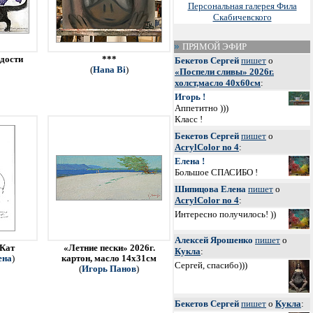
Персональная галерея Фила
Скабичевского
ПРЯМОЙ ЭФИР
адости
***
Бекетов Сергей
пишет
о
(
Hana Bi
)
«Поспели сливы» 2026г.
холст,масло 40х60см
:
Игорь !
Аппетитно )))
Класс !
Бекетов Сергей
пишет
о
AcrylColor no 4
:
Елена !
Большое СПАСИБО !
Шипицова Елена
пишет
о
AcrylColor no 4
:
Интересно получилось! ))
Алексей Ярошенко
пишет
о
 Кат
«Летние пески» 2026г.
Кукла
:
ена
)
картон, масло 14х31см
Сергей, спасибо)))
(
Игорь Панов
)
Бекетов Сергей
пишет
о
Кукла
: