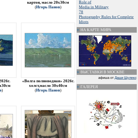
Role of
картон, масло 20х30см
Media in Military
(
Игорь Панов
)
78
Photography Rules for Complete
Idiots
НА КАРТЕ МИРА
ВЫСТАВКИ В МОСКВЕ
афиша от
Даши Шулеко
:
2026г.
«Волга полноводная» 2026г.
0х30см
холст,масло 30х40см
ГАЛЕРЕЯ
в
)
(
Игорь Панов
)