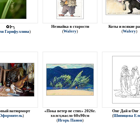
Незнайка в старости
Коты и всякие р
✿⊱╮
(
Walery
)
(
Walery
)
ля Гарифуллина
)
овый натюрморт
«Пока ветер не стих» 2026г.
Онг Дай и Онг
Оформитель
)
холст,масло 60х90см
(
Шипицова Ел
(
Игорь Панов
)