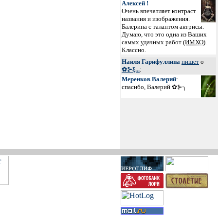
Алексей !
Очень впечатляет контраст
названия и изображения.
Балерина с талантом актрисы.
Думаю, что это одна из Ваших
самых удачных работ (
ИМХО
).
Классно.
Наиля Гарифуллина
пишет
о
✿⊱ξ...
:
Меренков Валерий
:
спасибо, Валерий ✿⊱╮