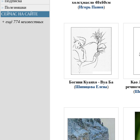
Подписка
холст,масло 40х60см
(
Игорь Панов
)
Полезняшки
СЕЙЧАС НА САЙТЕ
+ ещё 774 неизвестных
Богиня Куанхо - Вуа Ба
Као 
(
Шипицова Елена
)
речного
(
Ши