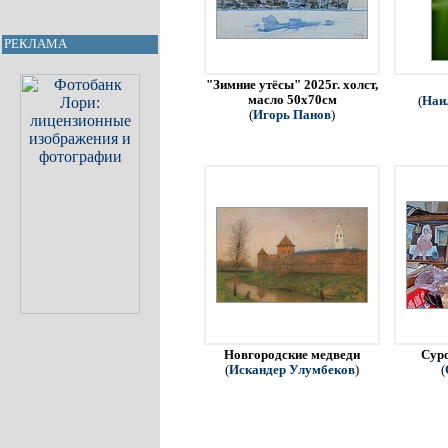
РЕКЛАМА
"Зимние утёсы" 2025г. холст,
масло 50х70см
(
Наи
(
Игорь Панов
)
Новгородские медведи
Сур
(
Искандер Улумбеков
)
(