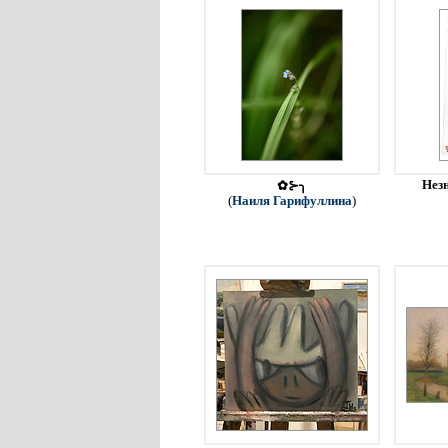
Незн
✿⊱╮
(
Наиля Гарифуллина
)