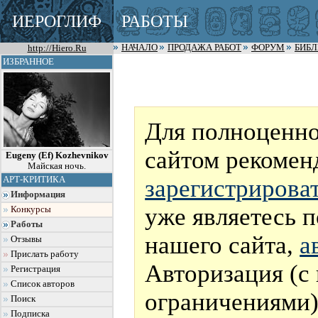
ИЕРОГЛИФ
РАБОТЫ
http://Hiero.Ru
НАЧАЛО
ПРОДАЖА РАБОТ
ФОРУМ
БИБ
ИЗБРАННОЕ
Для полноценно
сайтом рекомен
Eugeny (Ef) Kozhevnikov
Майская ночь.
зарегистрирова
АРТ-КРИТИКА
Информация
уже являетесь 
Конкурсы
Работы
нашего сайта,
а
Отзывы
Прислать работу
Авторизация (с
Регистрация
Список авторов
ограничениями)
Поиск
Подписка