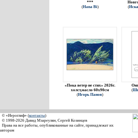
***
Новго
(
Hana Bi
)
(
Иска
«Пока ветер не стих» 2026г.
Онг
холст,масло 60х90см
(
Ши
(
Игорь Панов
)
© «Иероглиф» (
контакты
)
© 1998-2026 Давид Мзареулян, Сергей Козинцев
Права на все работы, опубликованные на сайте, принадлежат их
авторам