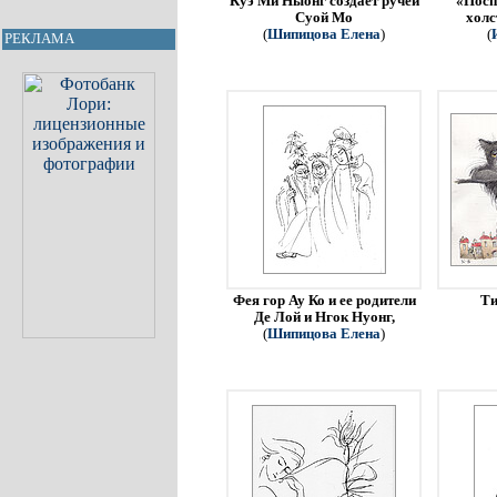
Куэ Ми Ныонг создает ручей
«Посп
Суой Мо
холс
(
Шипицова Елена
)
(
РЕКЛАМА
Фея гор Ау Ко и ее родители
Ти
Де Лой и Нгок Нуонг,
(
Шипицова Елена
)