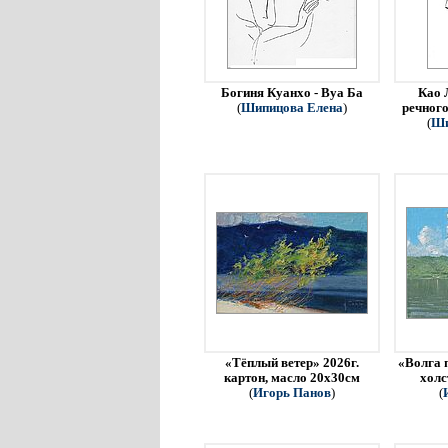
Богиня Куанхо - Вуа Ба
Као 
(
Шипицова Елена
)
речного
(
Ши
«Тёплый ветер» 2026г.
«Волга 
картон, масло 20х30см
холс
(
Игорь Панов
)
(