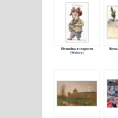
Незнайка в старости
Коты 
(
Walery
)