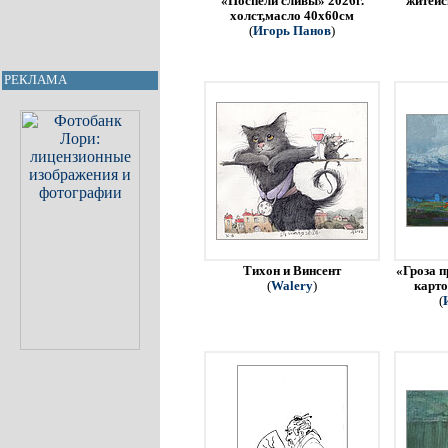
«Поспели сливы» 2026г.
житейс
холст,масло 40х60см
(
Игорь Панов
)
РЕКЛАМА
Тихон и Винсент
«Гроза п
(
Walery
)
карто
(