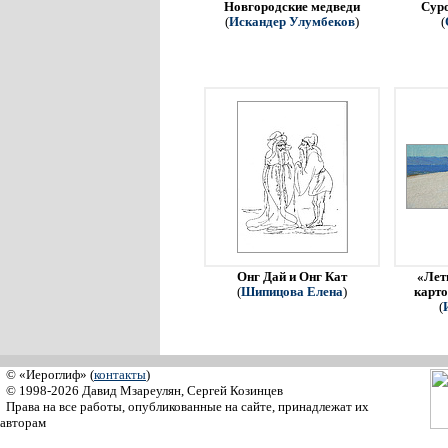
Новгородские медведи
Сур
(
Искандер Улумбеков
)
(
Онг Дай и Онг Кат
«Летн
(
Шипицова Елена
)
карто
(
© «Иероглиф» (
контакты
)
© 1998-2026 Давид Мзареулян, Сергей Козинцев
Права на все работы, опубликованные на сайте, принадлежат их
авторам