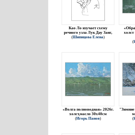
Као Ло изучает схему
«Обра
речного узла Лук Дау Занг,
холст
(
Шипицова Елена
)
(
«Волга полноводная» 2026г.
"Зимние 
холст,масло 30х40см
м
(
Игорь Панов
)
(