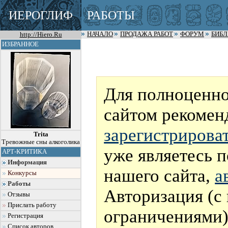
ИЕРОГЛИФ
РАБОТЫ
http://Hiero.Ru
НАЧАЛО
ПРОДАЖА РАБОТ
ФОРУМ
БИБ
ИЗБРАННОЕ
Для полноценно
сайтом рекомен
зарегистрирова
Trita
Тревожные сны алкоголика
уже являетесь 
АРТ-КРИТИКА
Информация
нашего сайта,
а
Конкурсы
Работы
Авторизация (с
Отзывы
Прислать работу
ограничениями)
Регистрация
Список авторов