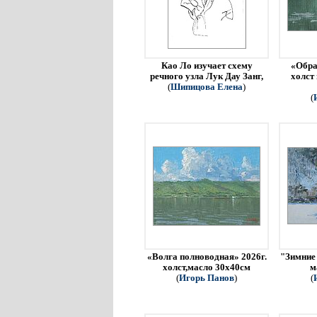
Као Ло изучает схему
«Обра
речного узла Лук Дау Занг,
холст
(
Шипицова Елена
)
(
«Волга полноводная» 2026г.
"Зимние 
холст,масло 30х40см
м
(
Игорь Панов
)
(