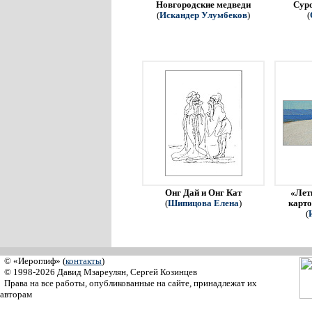
Новгородские медведи
Сур
(
Искандер Улумбеков
)
(
Онг Дай и Онг Кат
«Летн
(
Шипицова Елена
)
карто
(
© «Иероглиф» (
контакты
)
© 1998-2026 Давид Мзареулян, Сергей Козинцев
Права на все работы, опубликованные на сайте, принадлежат их
авторам