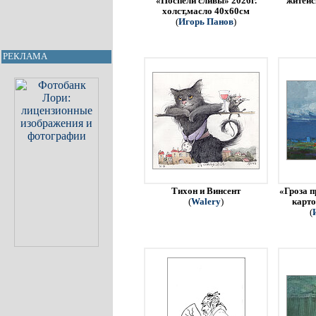
«Поспели сливы» 2026г.
житейс
холст,масло 40х60см
(
Игорь Панов
)
РЕКЛАМА
Тихон и Винсент
«Гроза п
(
Walery
)
карто
(