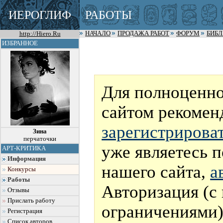
ИЕРОГЛИФ
РАБОТЫ
http://Hiero.Ru
НАЧАЛО
ПРОДАЖА РАБОТ
ФОРУМ
БИБ
ИЗБРАННОЕ
Для полноценно
сайтом рекомен
зарегистрирова
Зина
перчаточки
уже являетесь 
АРТ-КРИТИКА
Информация
нашего сайта,
а
Конкурсы
Работы
Авторизация (с
Отзывы
Прислать работу
ограничениями)
Регистрация
Список авторов