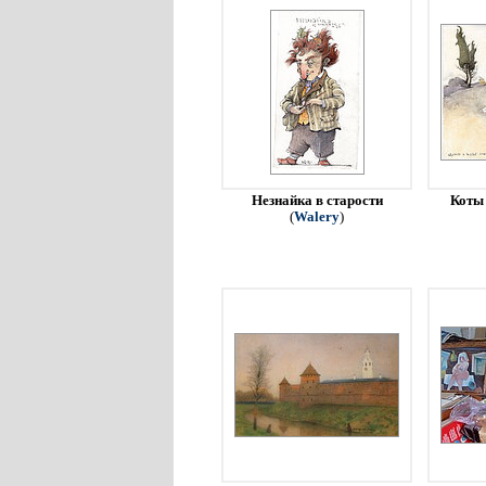
Незнайка в старости
Коты 
(
Walery
)