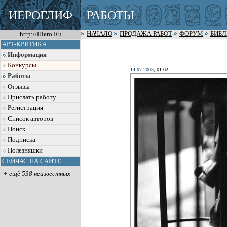
ИЕРОГЛИФ
РАБОТЫ
http://Hiero.Ru
НАЧАЛО
ПРОДАЖА РАБОТ
ФОРУМ
БИБ
АРТ-КРИТИКА
Информация
Конкурсы
14.07.2005
, 01:02
Работы
Отзывы
Прислать работу
Регистрация
Список авторов
Поиск
Подписка
Полезняшки
СЕЙЧАС НА САЙТЕ
+ ещё 538 неизвестных