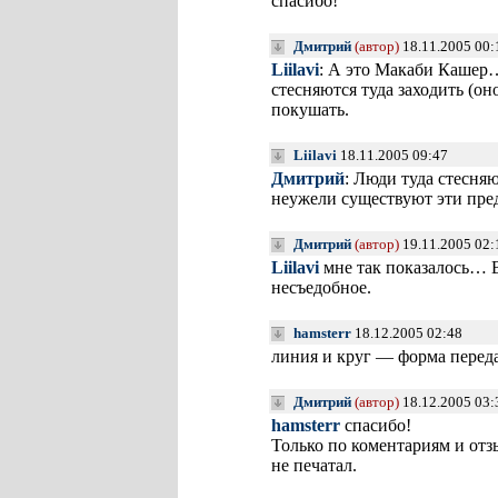
спасибо!
Дмитрий
(автор)
18.11.2005 00
Liilavi
: А это Макаби Кашер…
стесняются туда заходить (он
покушать.
Liilavi
18.11.2005 09:47
Дмитрий
: Люди туда стесня
неужели существуют эти пред
Дмитрий
(автор)
19.11.2005 02
Liilavi
мне так показалось… В
несъедобное.
hamsterr
18.12.2005 02:48
линия и круг — форма перед
Дмитрий
(автор)
18.12.2005 03
hamsterr
спасибо!
Только по коментариям и отз
не печатал.