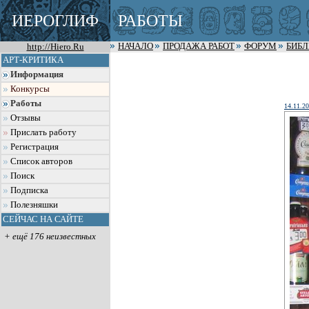
ИЕРОГЛИФ
РАБОТЫ
http://Hiero.Ru
НАЧАЛО
ПРОДАЖА РАБОТ
ФОРУМ
БИБ
АРТ-КРИТИКА
Информация
Конкурсы
Работы
14.11.2
Отзывы
Прислать работу
Регистрация
Список авторов
Поиск
Подписка
Полезняшки
СЕЙЧАС НА САЙТЕ
+ ещё 176 неизвестных