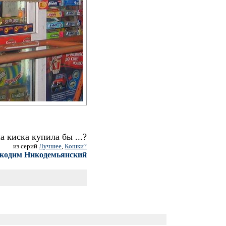
 киска купила бы ...?
из серий
Лучшее
,
Кошки?
кодим Никодемьянский