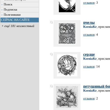
отзывов
: 3
Поиск
Подписка
Полезняшки
СЕЙЧАС НА САЙТЕ
пчелы
+ ещё 181 неизвестный
KseniaKr
, прислан
отзывов
: 4
сердце
KseniaKr
, прислан
отзывов
: 14
петушиный бо
KseniaKr
, прислан
отзывов
: 2