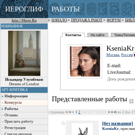
ИЕРОГЛИФ
РАБОТЫ
http://Hiero.Ru
НАЧАЛО
ПРОДАЖА РАБОТ
ФОРУМ
БИБ
ИЗБРАННОЕ
Контакты
На сайте
Темы/Техник
KseniaKr
Москва
,
Россия
E-mail:
LiveJournal:
День рождения
Искандер Улумбеков
Dreams of London
АРТ-КРИТИКА
Информация
Представленные работы
Конкурсы
Работы
страница
1
2
3
4
5
6
7
8
9
10
из 2 (по 1
Отзывы
Прислать работу
[без названия]
Регистрация
KseniaKr
, прислан
Список авторов