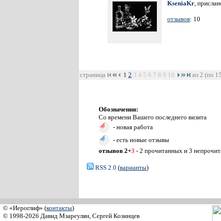
KseniaKr
, прислан
отзывов
: 10
страница
1
2
3
4
5
6
7
8
9
10
из 2 (по 1
Обозначения:
Со времени Вашего последнего визита
- новая работа
- есть новые отзывы
отзывов 2+
3
- 2 прочитанных и 3 непрочи
RSS 2.0
(
варианты
)
© «Иероглиф» (
контакты
)
© 1998-2026 Давид Мзареулян, Сергей Козинцев