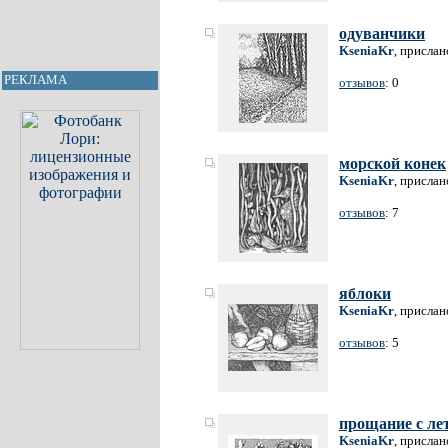
одуванчики
KseniaKr
, прислан
РЕКЛАМА
отзывов
: 0
морской конек
KseniaKr
, прислан
отзывов
: 7
яблоки
KseniaKr
, прислан
отзывов
: 5
прощание с ле
KseniaKr
, прислан