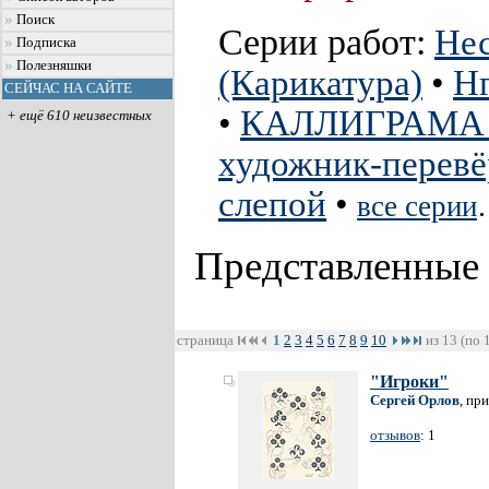
Поиск
Серии работ:
Не
Подписка
Полезняшки
(Карикатура)
•
Нг
СЕЙЧАС НА САЙТЕ
•
КАЛЛИГРАМА и
+ ещё 610 неизвестных
художник-перев
слепой
•
все серии
Представленные
страница
1
2
3
4
5
6
7
8
9
10
из 13 (по 
"Игроки"
Сергей Орлов
, пр
отзывов
: 1