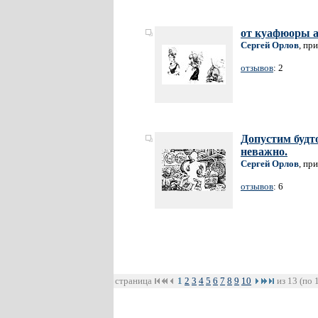
от куафюоры а
Сергей Орлов
, пр
отзывов
: 2
Допустим будто
неважно.
Сергей Орлов
, пр
отзывов
: 6
страница
1
2
3
4
5
6
7
8
9
10
из 13 (по 