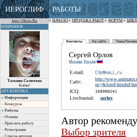
ИЕРОГЛИФ
РАБОТЫ
http://Hiero.Ru
НАЧАЛО
ПРОДАЖА РАБОТ
ФОРУМ
БИБ
ИЗБРАННОЕ
Контакты
На сайте
Темы/Техник
Сергей Орлов
Москва
,
Россия
E-mail:
http://www
.animator.
Татьяна Салютова
Сайт:
sp=&JoinFi
lmsInFil
Клёва!
I
C
Q:
АРТ-КРИТИКА
168900241
Информация
LiveJournal:
sorlov
Конкурсы
Работы
Отзывы
Автор рекоменду
Прислать работу
Выбор зрителя
Регистрация
Список авторов