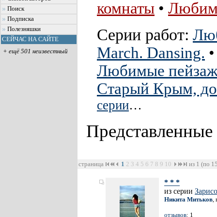
комнаты
•
Любим
Поиск
Подписка
Серии работ:
Полезняшки
Лю
СЕЙЧАС НА САЙТЕ
March. Dansing.
+ ещё 501 неизвестный
Любимые пейза
Старый Крым, до
серии
…
Представленные
страница
1
2
3
4
5
6
7
8
9
10
из 1 (по 1
* * *
из серии
Зарис
Никита Митьков
,
отзывов
: 1