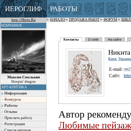
ИЕРОГЛИФ
РАБОТЫ
http://Hiero.Ru
НАЧАЛО
ПРОДАЖА РАБОТ
ФОРУМ
БИБ
ИЗБРАННОЕ
Контакты
О себе
На сайте
Никита
Киев
,
Украин
E-mail:
Сайт:
http
Максим Смолькин
Sleepin' dragon
АРТ-КРИТИКА
Информация
Конкурсы
Работы
Автор рекоменду
Отзывы
Прислать работу
Любимые пейза
Регистрация
Список авторов