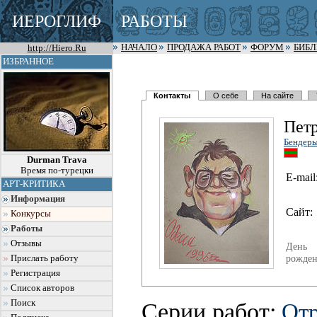
ИЕРОГЛИФ
РАБОТЫ
http://Hiero.Ru
НАЧАЛО
ПРОДАЖА РАБОТ
ФОРУМ
БИБ
ИЗБРАННОЕ
Контакты
О себе
На сайте
Пет
Бендер
Durman Trava
Время по-турецки
E-mail
АРТ-КРИТИКА
Информация
Сайт:
Конкурсы
Работы
Отзывы
День
рожден
Прислать работу
Регистрация
Список авторов
Поиск
Серии работ:
Отр