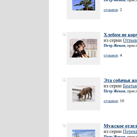
отзывов
: 2
Хлебом не корм
из серии
Отрыв
Петр Жеков
, прис
отзывов
: 4
Эта собачья ж
из серии
Брать
Петр Жеков
, прис
отзывов
: 10
Мужское отдел
из серии
Перек
Петр Жеков
, прис