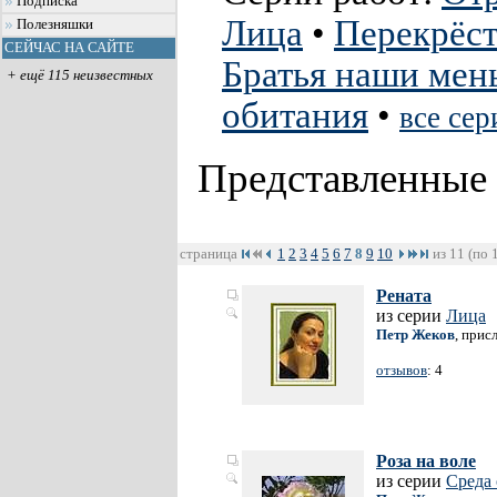
Подписка
Лица
•
Перекрёс
Полезняшки
СЕЙЧАС НА САЙТЕ
Братья наши мен
+ ещё 115 неизвестных
обитания
•
все сер
Представленные
страница
1
2
3
4
5
6
7
8
9
10
из 11 (по 
Рената
из серии
Лица
Петр Жеков
, прис
отзывов
: 4
Роза на воле
из серии
Среда