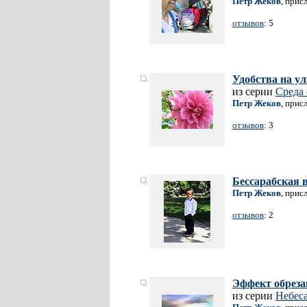
Петр Жеков
, прис
отзывов
: 5
Удобства на у
из серии
Среда
Петр Жеков
, прис
отзывов
: 3
Бессарабская в
Петр Жеков
, прис
отзывов
: 2
Эффект обреза
из серии
Небес