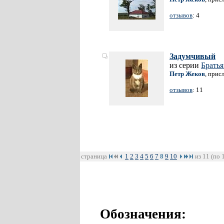
отзывов
: 4
Задумчивый
из серии
Брать
Петр Жеков
, прис
отзывов
: 11
страница
1
2
3
4
5
6
7
8
9
10
из 11 (по 
Обозначения: