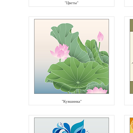
"Цветы"
"Кувшинка"