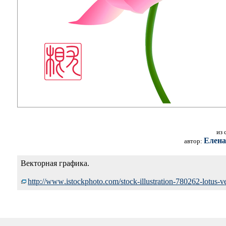
из
Елена
автор:
Векторная графика.
http://www
.istockpho
to.com/sto
ck-illustr
ation-7802
62-lotus-v