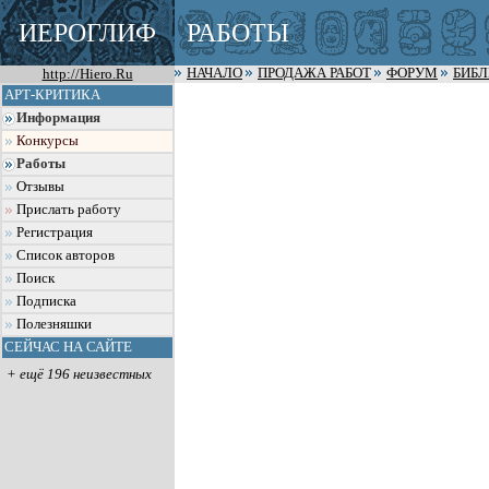
ИЕРОГЛИФ
РАБОТЫ
http://Hiero.Ru
НАЧАЛО
ПРОДАЖА РАБОТ
ФОРУМ
БИБ
АРТ-КРИТИКА
Информация
Конкурсы
Работы
Отзывы
Прислать работу
Регистрация
Список авторов
Поиск
Подписка
Полезняшки
СЕЙЧАС НА САЙТЕ
+ ещё 196 неизвестных