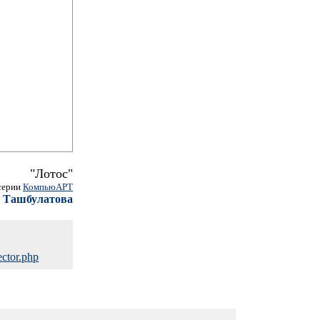
"Лотос"
 серии
КомпьюАРТ
 Ташбулатова
ector.php