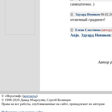
симпатично. )
Эдуард Новиков
06.02.2
отличный градиент!
Елена Сластнова
(автор)
Anjo
,
Эдуард Новиков
Автор р
© «Иероглиф» (
контакты
)
© 1998-2026 Давид Мзареулян, Сергей Козинцев
Права на все работы, опубликованные на сайте, принадлежат их авторам
Информеры для вашего сайта