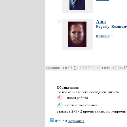
Auto
Evgeniy_Kuznetso
отзывов
: 1
страница
1
2
3
4
5
6
7
8
9
10
из 2 (по 1
Обозначения:
Со времени Вашего последнего визита
- новая работа
- есть новые отзывы
отзывов 2+
3
- 2 прочитанных и 3 непрочи
RSS 2.0
(
варианты
)