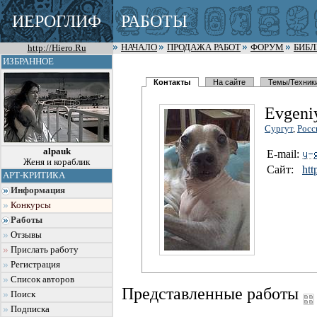
ИЕРОГЛИФ
РАБОТЫ
http://Hiero.Ru
НАЧАЛО
ПРОДАЖА РАБОТ
ФОРУМ
БИБ
ИЗБРАННОЕ
Контакты
На сайте
Темы/Техник
Evgeni
Сургут
,
Росс
alpauk
E-mail:
Женя и кораблик
Сайт:
ht
АРТ-КРИТИКА
Информация
Конкурсы
Работы
Отзывы
Прислать работу
Регистрация
Список авторов
Представленные работы
Поиск
Подписка