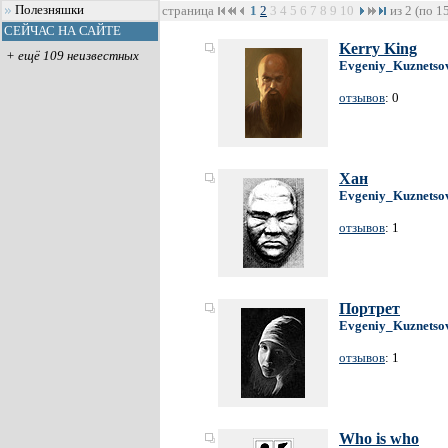
Полезняшки
страница
1
2
3
4
5
6
7
8
9
10
из 2 (по 1
СЕЙЧАС НА САЙТЕ
Kerry King
+ ещё 109 неизвестных
Evgeniy_Kuznetso
отзывов
: 0
Хан
Evgeniy_Kuznetso
отзывов
: 1
Портрет
Evgeniy_Kuznetso
отзывов
: 1
Who is who