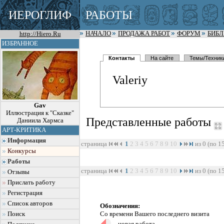
ИЕРОГЛИФ
РАБОТЫ
http://Hiero.Ru
НАЧАЛО
ПРОДАЖА РАБОТ
ФОРУМ
БИБ
ИЗБРАННОЕ
Контакты
На сайте
Темы/Техник
Valeriy
Gav
Иллюстрация к "Сказке"
Представленные работы
Даниила Хармса
АРТ-КРИТИКА
Информация
страница
1
2
3
4
5
6
7
8
9
10
из 0 (по 1
Конкурсы
Работы
страница
1
2
3
4
5
6
7
8
9
10
из 0 (по 1
Отзывы
Прислать работу
Регистрация
Список авторов
Обозначения:
Со времени Вашего последнего визита
Поиск
- новая работа