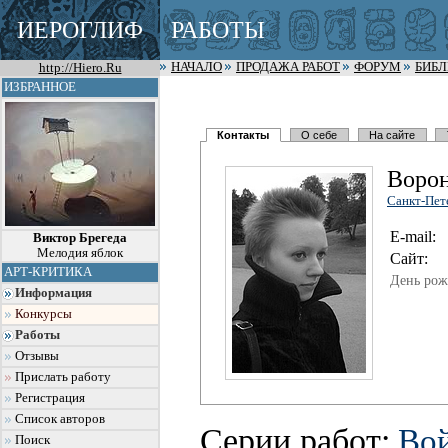
ИЕРОГЛИФ
РАБОТЫ
http://Hiero.Ru
НАЧАЛО
ПРОДАЖА РАБОТ
ФОРУМ
БИБ
ИЗБРАННОЕ
Контакты
О себе
На сайте
Воро
Санкт-Пет
E-mail:
Виктор Брегеда
Мелодия яблок
Сайт:
АРТ-КРИТИКА
День рож
Информация
Конкурсы
Работы
Отзывы
Прислать работу
Регистрация
Список авторов
Серии работ:
Во
Поиск