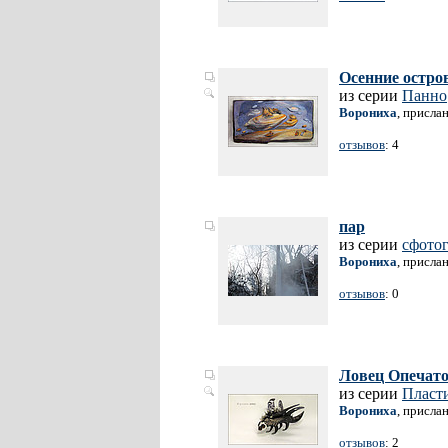
Осенние остро
из серии
Панно
Ворониха
, присла
отзывов
: 4
пар
из серии
сфото
Ворониха
, присла
отзывов
: 0
Ловец Опечат
из серии
Пласт
Ворониха
, присла
отзывов
: 2