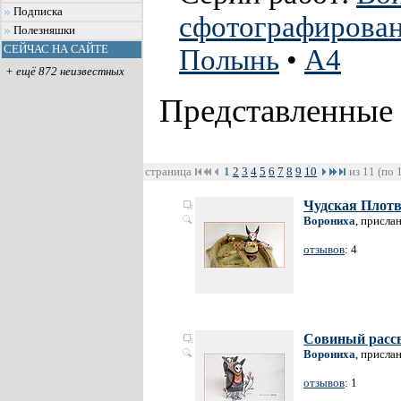
Подписка
сфотографирова
Полезняшки
СЕЙЧАС НА САЙТЕ
Полынь
•
А4
+ ещё 872 неизвестных
Представленные
страница
1
2
3
4
5
6
7
8
9
10
из 11 (по 
Чудская Плот
Ворониха
, присла
отзывов
: 4
Совиный расс
Ворониха
, присла
отзывов
: 1