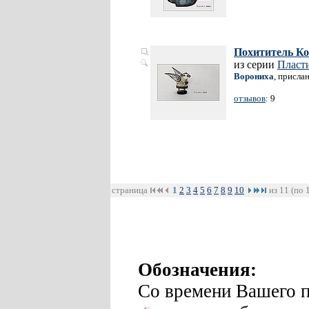
Похититель К
из серии
Пласт
Ворониха
, присла
отзывов
: 9
страница
1
2
3
4
5
6
7
8
9
10
из 11 (по 
Обозначения:
Со времени Вашего п