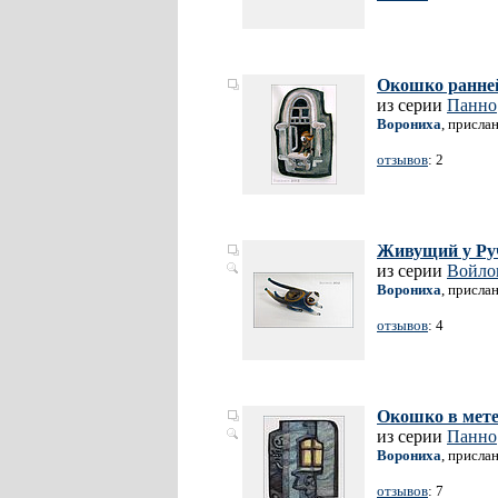
Окошко ранне
из серии
Панно
Ворониха
, присла
отзывов
: 2
Живущий у Ру
из серии
Войло
Ворониха
, присла
отзывов
: 4
Окошко в мет
из серии
Панно
Ворониха
, присла
отзывов
: 7