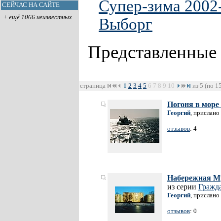
Супер-зима 2002
СЕЙЧАС НА САЙТЕ
+ ещё 1066 неизвестных
Выборг
Представленные
страница
1
2
3
4
5
6
7
8
9
10
из 5 (по 1
Погоня в море
Георгий
, прислано
отзывов
: 4
Набережная Му
из серии
Гражд
Георгий
, прислано
отзывов
: 0