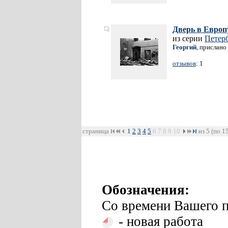
Дверь в Европ
из серии
Петерб
Георгий
, прислано
отзывов
: 1
страница
1
2
3
4
5
6
7
8
9
10
из 5 (по 1
Обозначения:
Со времени Вашего п
- новая работа