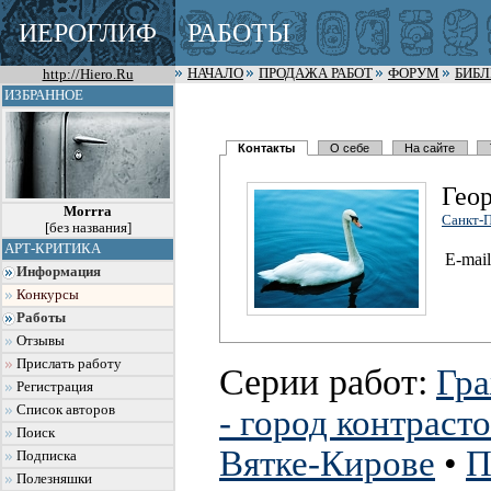
ИЕРОГЛИФ
РАБОТЫ
http://Hiero.Ru
НАЧАЛО
ПРОДАЖА РАБОТ
ФОРУМ
БИБ
ИЗБРАННОЕ
Контакты
О себе
На сайте
Гео
Morrra
Санкт-П
[без названия]
АРТ-КРИТИКА
E-mail
Информация
Конкурсы
Работы
Отзывы
Прислать работу
Серии работ:
Гр
Регистрация
Список авторов
- город контраст
Поиск
Вятке-Кирове
•
П
Подписка
Полезняшки