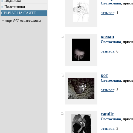
Подписка
Светослава
, прис
Полезняшки
отзывов
: 1
СЕЙЧАС НА САЙТЕ
+ ещё 347 неизвестных
комар
Светослава
, прис
отзывов
: 6
кот
Светослава
, прис
отзывов
: 5
candle
Светослава
, прис
отзывов
: 3