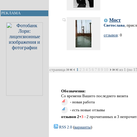
РЕКЛАМА
Мост
Светослава
, прис
отзывов
: 0
страница
1
2
3
4
5
6
7
8
9
10
из 1 (по 1
Обозначения:
Со времени Вашего последнего визита
- новая работа
- есть новые отзывы
отзывов 2+
3
- 2 прочитанных и 3 непрочи
RSS 2.0
(
варианты
)