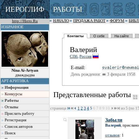
ИЕРОГЛИФ
РАБОТЫ
http://Hiero.Ru
НАЧАЛО
ПРОДАЖА РАБОТ
ФОРУМ
БИБ
ИЗБРАННОЕ
Контакты
О себе
На сайте
Валерий
СПб
,
Россия
E-mail:
Nina Ai-Artyan
День рождения:
3 февраля 1958
дваждыдва
АРТ-КРИТИКА
Информация
Представленные работы
Конкурсы
Работы
Отзывы
страница
1
2
3
4
5
6
7
8
9
10
из 5 (по 1
Прислать работу
Забыли
Регистрация
Валерий
, прислано
Список авторов
Поиск
отзывов
: 1