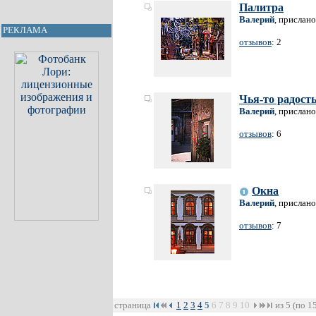
Палитра
Валерий
, прислано
РЕКЛАМА
отзывов
: 2
Чья-то радость
Валерий
, прислано
отзывов
: 6
Окна
Валерий
, прислано
отзывов
: 7
страница
1
2
3
4
5
6
7
8
9
10
из 5 (по 1