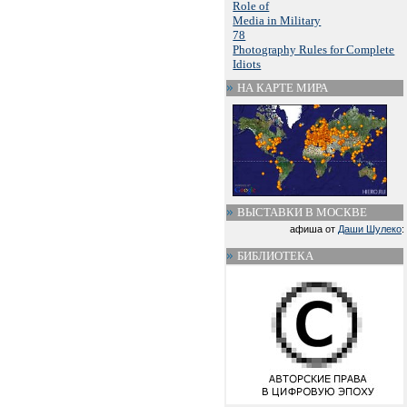
Role of
Media in Military
78
Photography Rules for Complete
Idiots
НА КАРТЕ МИРА
ВЫСТАВКИ В МОСКВЕ
афиша от
Даши Шулеко
:
БИБЛИОТЕКА