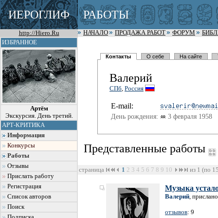
ИЕРОГЛИФ
РАБОТЫ
http://Hiero.Ru
НАЧАЛО
ПРОДАЖА РАБОТ
ФОРУМ
БИБ
ИЗБРАННОЕ
Контакты
О себе
На сайте
Валерий
СПб
,
Россия
E-mail:
Артём
Экскурсия. День третий.
День рождения:
3 февраля 1958
АРТ-КРИТИКА
Информация
Конкурсы
Представленные работы
Работы
Отзывы
страница
1
2
3
4
5
6
7
8
9
10
из 1 (по 1
Прислать работу
Регистрация
Музыка устал
Валерий
, прислано
Список авторов
Поиск
отзывов
: 9
Подписка