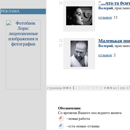
"....что-то будет
Валерий
, прислано
РЕКЛАМА
отзывов
: 11
Маленькая пов
Валерий
, прислано
отзывов
: 2
страница
1
2
3
4
5
6
7
8
9
10
из 1 (по 1
Обозначения:
Со времени Вашего последнего визита
- новая работа
- есть новые отзывы