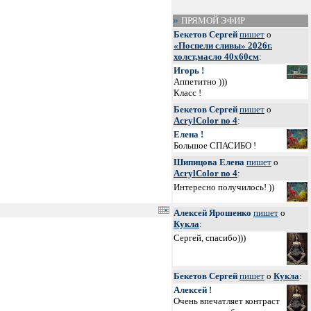
ПРЯМОЙ ЭФИР
Бекетов Сергей
пишет
о
«Поспели сливы» 2026г.
холст,масло 40х60см
:
Игорь !
Аппетитно )))
Класс !
Бекетов Сергей
пишет
о
AcrylColor no 4
:
Елена !
Большое СПАСИБО !
Шипицова Елена
пишет
о
AcrylColor no 4
:
Интересно получилось! ))
Алексей Ярошенко
пишет
о
Кукла
:
Сергей, спасибо)))
Бекетов Сергей
пишет
о
Кукла
:
Алексей !
Очень впечатляет контраст