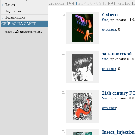
страница
1
2
3
4
5
6
7
8
9
10
из 1 (по 1
Поиск
Подписка
Cybero
Полезняшки
Suo
, прислано 14.
СЕЙЧАС НА САЙТЕ
отзывов
: 0
+ ещё 129 неизвестных
за занавеской
Suo
, прислано 01.
отзывов
: 0
21th century F
Suo
, прислано 18.
отзывов
: 1
Insect_Injection