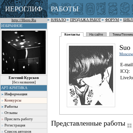
ИЕРОГЛИФ
РАБОТЫ
http://Hiero.Ru
НАЧАЛО
ПРОДАЖА РАБОТ
ФОРУМ
БИБ
ИЗБРАННОЕ
Контакты
На сайте
Темы/Техник
Suo
Moscow
E-mail
I
C
Q:
LiveJo
Евгений Курсков
[без названия]
АРТ-КРИТИКА
Информация
Конкурсы
Работы
Отзывы
Прислать работу
Представленные работы
Регистрация
Список авторов