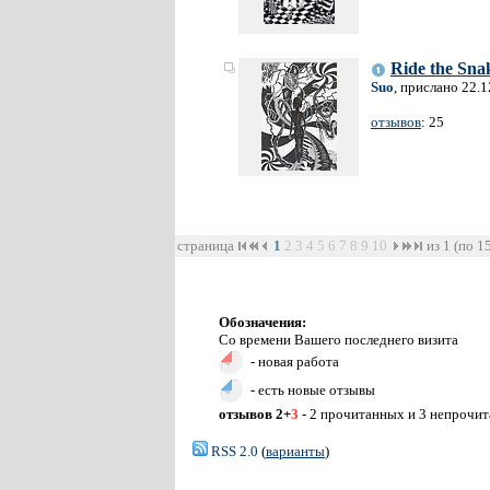
Ride the Sna
Suo
, прислано 22.
отзывов
: 25
страница
1
2
3
4
5
6
7
8
9
10
из 1 (по 1
Обозначения:
Со времени Вашего последнего визита
- новая работа
- есть новые отзывы
отзывов 2+
3
- 2 прочитанных и 3 непрочи
RSS 2.0
(
варианты
)