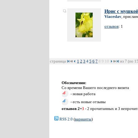
Ирис с мушкой
Viaceslav
, прислан
отзывов
: 1
страница
1
2
3
4
5
6
7
8
9
10
из 7 (по 1
Обозначения:
Со времени Вашего последнего визита
- новая работа
- есть новые отзывы
отзывов 2+
3
- 2 прочитанных и 3 непрочи
RSS 2.0
(
варианты
)