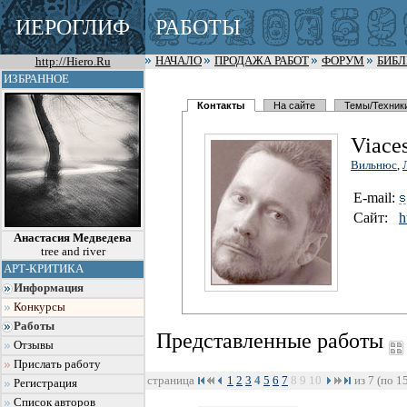
ИЕРОГЛИФ
РАБОТЫ
http://Hiero.Ru
НАЧАЛО
ПРОДАЖА РАБОТ
ФОРУМ
БИБ
ИЗБРАННОЕ
Контакты
На сайте
Темы/Техник
Viace
Вильнюс
,
E-mail:
Сайт:
h
Анастасия Медведева
tree and river
АРТ-КРИТИКА
Информация
Конкурсы
Работы
Представленные работы
Отзывы
Прислать работу
страница
1
2
3
4
5
6
7
8
9
10
из 7 (по 1
Регистрация
Список авторов