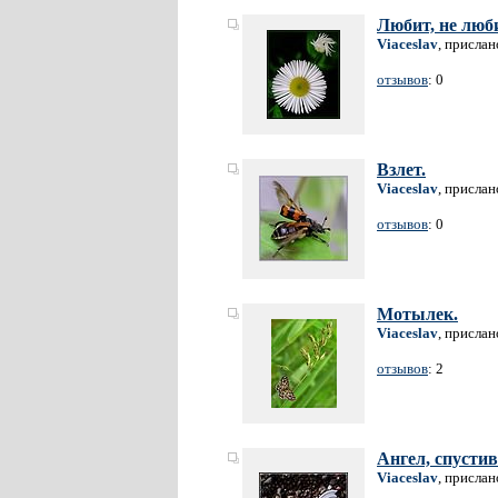
Любит, не люби
Viaceslav
, прислан
отзывов
: 0
Взлет.
Viaceslav
, прислан
отзывов
: 0
Мотылек.
Viaceslav
, прислан
отзывов
: 2
Ангел, спусти
Viaceslav
, прислан