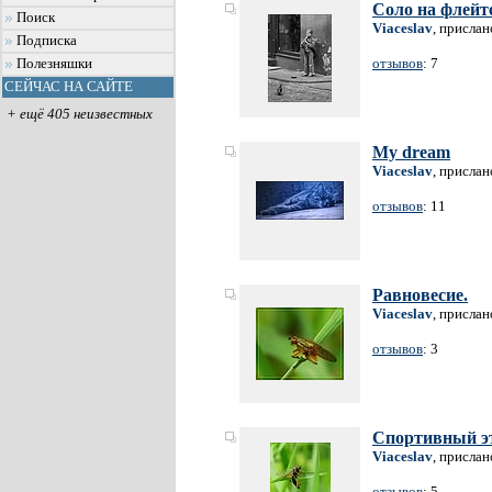
Соло на флейте
Поиск
Viaceslav
, прислан
Подписка
отзывов
: 7
Полезняшки
СЕЙЧАС НА САЙТЕ
+ ещё 405 неизвестных
My dream
Viaceslav
, прислан
отзывов
: 11
Равновесие.
Viaceslav
, прислан
отзывов
: 3
Спортивный э
Viaceslav
, прислан
отзывов
: 5