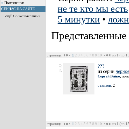
Полезняшки
не те кто мы есть
СЕЙЧАС НА САЙТЕ
+ ещё 129 неизвестных
5 минутки
•
ложн
Представленные
страница
1
2
3
4
5
6
7
8
9
10
из 1 (по 1
???
из серии
черно
Сергей Гейко
, при
отзывов
: 2
страница
1
2
3
4
5
6
7
8
9
10
из 1 (по 1