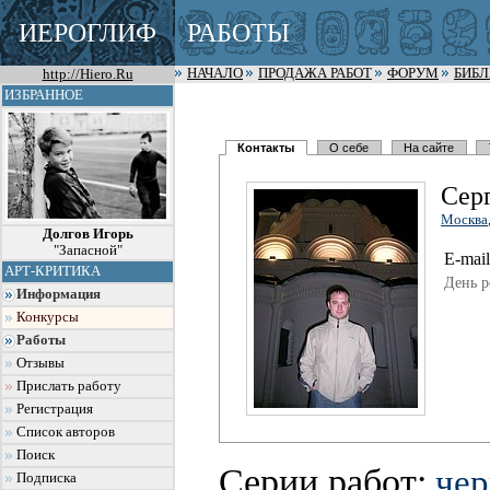
ИЕРОГЛИФ
РАБОТЫ
http://Hiero.Ru
НАЧАЛО
ПРОДАЖА РАБОТ
ФОРУМ
БИБ
ИЗБРАННОЕ
Контакты
О себе
На сайте
Сер
Москва
Долгов Игорь
"Запасной"
E-mail
АРТ-КРИТИКА
День р
Информация
Конкурсы
Работы
Отзывы
Прислать работу
Регистрация
Список авторов
Поиск
Серии работ:
чер
Подписка