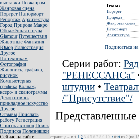
выставки
По жанрам
Темы:
Жанровая сцена
Портрет
Портрет
Натюрморт
Природа
Репортаж
Архитектура
Жанровая сцена
Город
Природа
Макро
Натюрморт
Обнажённая натура
Архитектура
Glamour
Путешествия
Животные
Фантазия
Подписаться на
Юмор
Иллюстрация
Другое
По техникам
Серии работ:
Ряд
Фотография
Живопись, графика,
"РЕНЕССАНСа"
рисунок
Компьютерная
штудии
•
Театрал
графика
Коллаж,
ксеро- и сканограммы
/"Присутствие"/
Декоративно-
прикладное искусство
Другое
Представленные
Отзывы
Прислать
работу
Регистрация
Список авторов
Поиск
Подписка
Полезняшки
Сейчас на сайте
страница
1
2
3
4
5
6
7
8
9
10
из 2 (по 1