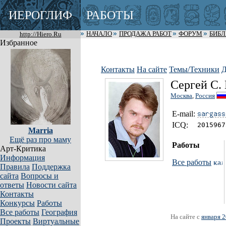
ИЕРОГЛИФ
РАБОТЫ
http://Hiero.Ru
НАЧАЛО
ПРОДАЖА РАБОТ
ФОРУМ
БИБ
Избранное
Контакты
На сайте
Темы/Техники
Д
Сергей С.
Москва
,
Россия
E-mail:
I
C
Q:
2015967
Marria
Ещё раз про маму
Работы
Арт-Критика
Информация
Все работы
Правила
Поддержка
сайта
Вопросы и
ответы
Новости сайта
Контакты
Конкурсы
Работы
Все работы
География
На сайте с
января 2
Проекты
Виртуальные