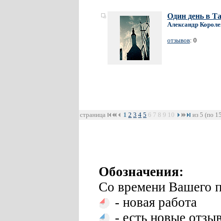
Один день в Т
Александр Короле
отзывов
: 0
страница
1
2
3
4
5
6
7
8
9
10
из 5 (по 1
Обозначения:
Со времени Вашего п
- новая работа
- есть новые отзы