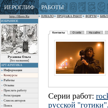
ИЕРОГЛИФ
РАБОТЫ
http://Hiero.Ru
НАЧАЛО
ПРОДАЖА РАБОТ
ФОРУМ
БИБ
ИЗБРАННОЕ
Контакты
О себе
На сайте
Русанова Ольга
[без названия]
АРТ-КРИТИКА
Информация
Конкурсы
Работы
Отзывы
Прислать работу
Серии работ:
rock
Регистрация
Список авторов
русской "готики"
Поиск