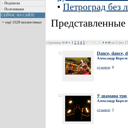
Подписка
•
Петроград без 
Полезняшки
СЕЙЧАС НА САЙТЕ
Представленные
+ ещё 1028 неизвестных
страница
1
2
3
4
5
6
7
8
9
10
из 5 (по 1
Dance, dance, d
Александр Короле
отзывов
: 0
У шамана три р
Александр Короле
отзывов
: 2